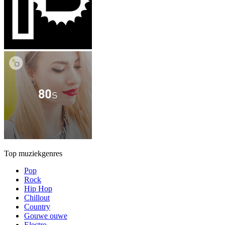
Top muziekgenres
Pop
Rock
Hip Hop
Chillout
Country
Gouwe ouwe
Electro