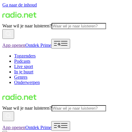
Ga naar de inhoud
Waar wil je naar luisteren?
App openen
Ontdek Prime
Topzenders
Podcasts
Live sport
In je buurt
Genres
Onderwerpen
Waar wil je naar luisteren?
App openen
Ontdek Prime