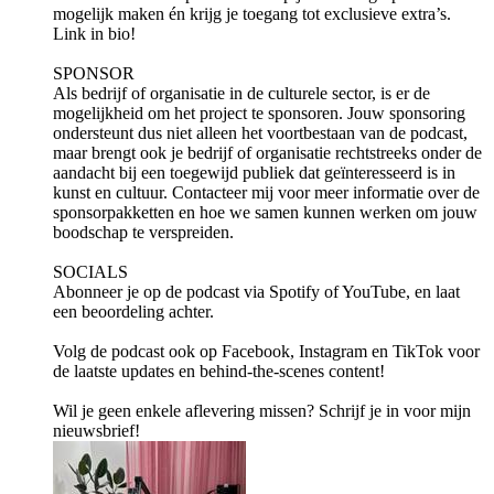
mogelijk maken én krijg je toegang tot exclusieve extra’s.
Link in bio!
SPONSOR
Als bedrijf of organisatie in de culturele sector, is er de
mogelijkheid om het project te sponsoren. Jouw sponsoring
ondersteunt dus niet alleen het voortbestaan van de podcast,
maar brengt ook je bedrijf of organisatie rechtstreeks onder de
aandacht bij een toegewijd publiek dat geïnteresseerd is in
kunst en cultuur. Contacteer mij voor meer informatie over de
sponsorpakketten en hoe we samen kunnen werken om jouw
boodschap te verspreiden.
SOCIALS
Abonneer je op de podcast via ⁠⁠⁠⁠⁠⁠⁠⁠⁠⁠⁠⁠⁠⁠⁠⁠⁠⁠⁠⁠⁠Spotify⁠⁠⁠⁠⁠⁠⁠⁠⁠⁠⁠⁠⁠⁠⁠⁠⁠⁠⁠⁠⁠ of ⁠⁠⁠⁠⁠⁠⁠⁠⁠⁠⁠⁠⁠⁠⁠⁠⁠⁠⁠⁠⁠YouTube⁠⁠⁠⁠⁠⁠⁠⁠⁠⁠⁠⁠⁠⁠⁠⁠⁠⁠⁠⁠⁠, en laat
een beoordeling achter.
Volg de podcast ook op ⁠⁠⁠⁠⁠⁠⁠⁠⁠⁠⁠⁠⁠⁠⁠⁠⁠⁠⁠⁠⁠Facebook⁠⁠⁠⁠⁠⁠⁠⁠⁠⁠⁠⁠⁠⁠⁠⁠⁠⁠⁠⁠⁠, ⁠⁠⁠⁠⁠⁠⁠⁠⁠⁠⁠⁠⁠⁠⁠⁠⁠⁠⁠⁠⁠Instagram⁠⁠⁠⁠⁠⁠⁠⁠⁠⁠⁠⁠⁠⁠⁠⁠⁠⁠⁠⁠⁠ en ⁠⁠⁠⁠⁠⁠⁠⁠⁠⁠⁠⁠⁠⁠⁠⁠⁠⁠⁠⁠⁠TikTok⁠⁠⁠⁠⁠⁠⁠⁠⁠⁠⁠⁠⁠⁠⁠⁠⁠⁠⁠⁠⁠ voor
de laatste updates en behind-the-scenes content!
Wil je geen enkele aflevering missen? Schrijf je in voor mijn
⁠⁠⁠⁠⁠⁠⁠⁠⁠⁠⁠⁠⁠⁠⁠⁠⁠⁠⁠⁠⁠nieuwsbrief⁠⁠⁠⁠⁠⁠⁠⁠⁠⁠⁠⁠⁠⁠⁠⁠⁠⁠⁠⁠⁠!