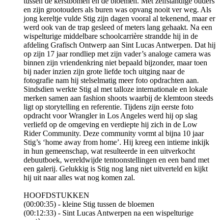
tussen de kerstbomen en de bloemen. Met zelfstandige ouders
en zijn grootouders als buren was opvang nooit ver weg. Als
jong kereltje vulde Stig zijn dagen vooral al tekenend, maar er
werd ook van de trap gesleed of meters lang gehaakt. Na een
wispelturige middelbare schoolcarrière strandde hij in de
afdeling Grafisch Ontwerp aan Sint Lucas Antwerpen. Dat hij
op zijn 17 jaar rondliep met zijn vader’s analoge camera was
binnen zijn vriendenkring niet bepaald bijzonder, maar toen
bij nader inzien zijn grote liefde toch uitging naar de
fotografie nam hij stelselmatig meer foto opdrachten aan.
Sindsdien werkte Stig al met talloze internationale en lokale
merken samen aan fashion shoots waarbij de klemtoon steeds
ligt op storytelling en referentie. Tijdens zijn eerste foto
opdracht voor Wrangler in Los Angeles werd hij op slag
verliefd op de omgeving en verdiepte hij zich in de Low
Rider Community. Deze community vormt al bijna 10 jaar
Stig’s ‘home away from home’. Hij kreeg een intieme inkijk
in hun gemeenschap, wat resulteerde in een uitverkocht
debuutboek, wereldwijde tentoonstellingen en een band met
een galerij. Gelukkig is Stig nog lang niet uitverteld en kijkt
hij uit naar alles wat nog komen zal.
HOOFDSTUKKEN
(00:00:35) - kleine Stig tussen de bloemen
(00:12:33) - Sint Lucas Antwerpen na een wispelturige