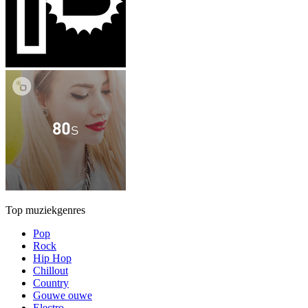
Top muziekgenres
Pop
Rock
Hip Hop
Chillout
Country
Gouwe ouwe
Electro