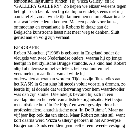
tentoonstellingsruimte runden. Hij ‘Pizza Gallery’ en ik
‘GALLERY GALLERY’. Zo liepen we elkaar weleens tegen
het lijf. Toch ben ik ben blij dat hij nu eindelijk eens met mij
aan tafel zit, zodat we de tijd kunnen nemen om elkaar in alle
rust wat beter te leren kennen. Met een passie voor kunst,
ontmoeting en organisatie is Roberts bijdrage aan de
Belgische kunstscene haast niet meer weg te denken. Sluit
gerust aan en volg zijn verhaal!
BIOGRAFIE
Robert Monchen (°1986) is geboren in Engeland onder de
vleugels van twee Nederlandse ouders, waarna hij op jonge
leeftijd in het idyllische Brugge strandde. Als kind had Robert
altijd al interesse in het vertellen, het avontuur en het
verzamelen, maar liefst van al wilde hij
onderwatercameraman worden. Tijdens zijn filmstudies aan
het KASK in Gent ging hij steeds voluit voor zijn dromen, zo
leerde hij al doende dat werkervaring voor hem waardevoller
was dan zijn studie. Uiteindelijk bevond hij zich in een
overlap binnen het veld van artistieke organisatie. Het begon
met artistieke hub ‘In De Frigo’ en werd gevolgd door het
professionelere, anarchistische nest ‘In De Ruimte’. Maar na
vijf jaar liep ook dat ten einde. Maar Robert zat niet stil, want
kort daarna werd ‘Pizza Gallery’ geboren in het Antwerpse
Borgerhout. Sinds een klein jaar leeft er een tweede vestiging