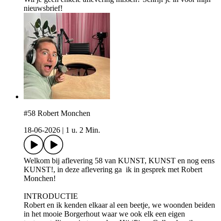
⁠⁠⁠⁠⁠⁠⁠⁠⁠⁠⁠⁠⁠⁠⁠⁠⁠⁠⁠⁠⁠nieuwsbrief⁠⁠⁠⁠⁠⁠⁠⁠⁠⁠⁠⁠⁠⁠⁠⁠⁠⁠⁠⁠⁠!
#58 Robert Monchen
18-06-2026
|
1 u. 2 Min.
Welkom bij aflevering 58 van KUNST, KUNST en nog eens
KUNST!, in deze aflevering ga ik in gesprek met Robert
Monchen!
INTRODUCTIE
Robert en ik kenden elkaar al een beetje, we woonden beiden
in het mooie Borgerhout waar we ook elk een eigen