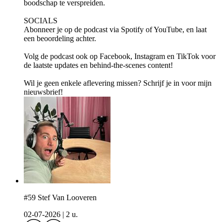
boodschap te verspreiden.
SOCIALS
Abonneer je op de podcast via ⁠⁠⁠⁠⁠⁠⁠⁠⁠⁠⁠⁠⁠⁠⁠⁠⁠⁠⁠⁠⁠Spotify⁠⁠⁠⁠⁠⁠⁠⁠⁠⁠⁠⁠⁠⁠⁠⁠⁠⁠⁠⁠⁠ of ⁠⁠⁠⁠⁠⁠⁠⁠⁠⁠⁠⁠⁠⁠⁠⁠⁠⁠⁠⁠⁠YouTube⁠⁠⁠⁠⁠⁠⁠⁠⁠⁠⁠⁠⁠⁠⁠⁠⁠⁠⁠⁠⁠, en laat
een beoordeling achter.
Volg de podcast ook op ⁠⁠⁠⁠⁠⁠⁠⁠⁠⁠⁠⁠⁠⁠⁠⁠⁠⁠⁠⁠⁠Facebook⁠⁠⁠⁠⁠⁠⁠⁠⁠⁠⁠⁠⁠⁠⁠⁠⁠⁠⁠⁠⁠, ⁠⁠⁠⁠⁠⁠⁠⁠⁠⁠⁠⁠⁠⁠⁠⁠⁠⁠⁠⁠⁠Instagram⁠⁠⁠⁠⁠⁠⁠⁠⁠⁠⁠⁠⁠⁠⁠⁠⁠⁠⁠⁠⁠ en ⁠⁠⁠⁠⁠⁠⁠⁠⁠⁠⁠⁠⁠⁠⁠⁠⁠⁠⁠⁠⁠TikTok⁠⁠⁠⁠⁠⁠⁠⁠⁠⁠⁠⁠⁠⁠⁠⁠⁠⁠⁠⁠⁠ voor
de laatste updates en behind-the-scenes content!
Wil je geen enkele aflevering missen? Schrijf je in voor mijn
⁠⁠⁠⁠⁠⁠⁠⁠⁠⁠⁠⁠⁠⁠⁠⁠⁠⁠⁠⁠⁠nieuwsbrief⁠⁠⁠⁠⁠⁠⁠⁠⁠⁠⁠⁠⁠⁠⁠⁠⁠⁠⁠⁠⁠!
#59 Stef Van Looveren
02-07-2026
|
2 u.