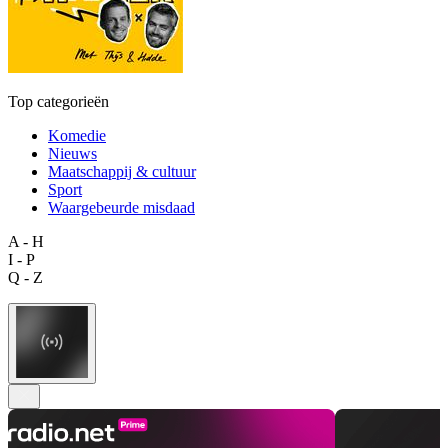
Top categorieën
Komedie
Nieuws
Maatschappij & cultuur
Sport
Waargebeurde misdaad
A - H
I - P
Q - Z