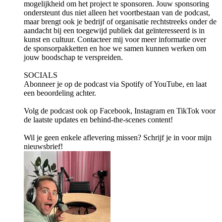
mogelijkheid om het project te sponsoren. Jouw sponsoring
ondersteunt dus niet alleen het voortbestaan van de podcast,
maar brengt ook je bedrijf of organisatie rechtstreeks onder de
aandacht bij een toegewijd publiek dat geïnteresseerd is in
kunst en cultuur. Contacteer mij voor meer informatie over
de sponsorpakketten en hoe we samen kunnen werken om
jouw boodschap te verspreiden.
SOCIALS
Abonneer je op de podcast via ⁠⁠⁠⁠⁠⁠⁠⁠⁠⁠⁠⁠⁠⁠⁠⁠⁠⁠⁠⁠⁠Spotify⁠⁠⁠⁠⁠⁠⁠⁠⁠⁠⁠⁠⁠⁠⁠⁠⁠⁠⁠⁠⁠ of ⁠⁠⁠⁠⁠⁠⁠⁠⁠⁠⁠⁠⁠⁠⁠⁠⁠⁠⁠⁠⁠YouTube⁠⁠⁠⁠⁠⁠⁠⁠⁠⁠⁠⁠⁠⁠⁠⁠⁠⁠⁠⁠⁠, en laat
een beoordeling achter.
Volg de podcast ook op ⁠⁠⁠⁠⁠⁠⁠⁠⁠⁠⁠⁠⁠⁠⁠⁠⁠⁠⁠⁠⁠Facebook⁠⁠⁠⁠⁠⁠⁠⁠⁠⁠⁠⁠⁠⁠⁠⁠⁠⁠⁠⁠⁠, ⁠⁠⁠⁠⁠⁠⁠⁠⁠⁠⁠⁠⁠⁠⁠⁠⁠⁠⁠⁠⁠Instagram⁠⁠⁠⁠⁠⁠⁠⁠⁠⁠⁠⁠⁠⁠⁠⁠⁠⁠⁠⁠⁠ en ⁠⁠⁠⁠⁠⁠⁠⁠⁠⁠⁠⁠⁠⁠⁠⁠⁠⁠⁠⁠⁠TikTok⁠⁠⁠⁠⁠⁠⁠⁠⁠⁠⁠⁠⁠⁠⁠⁠⁠⁠⁠⁠⁠ voor
de laatste updates en behind-the-scenes content!
Wil je geen enkele aflevering missen? Schrijf je in voor mijn
⁠⁠⁠⁠⁠⁠⁠⁠⁠⁠⁠⁠⁠⁠⁠⁠⁠⁠⁠⁠⁠nieuwsbrief⁠⁠⁠⁠⁠⁠⁠⁠⁠⁠⁠⁠⁠⁠⁠⁠⁠⁠⁠⁠⁠!