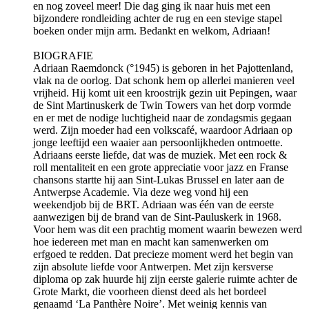
en nog zoveel meer! Die dag ging ik naar huis met een
bijzondere rondleiding achter de rug en een stevige stapel
boeken onder mijn arm. Bedankt en welkom, Adriaan!
BIOGRAFIE
Adriaan Raemdonck (°1945) is geboren in het Pajottenland,
vlak na de oorlog. Dat schonk hem op allerlei manieren veel
vrijheid. Hij komt uit een kroostrijk gezin uit Pepingen, waar
de Sint Martinuskerk de Twin Towers van het dorp vormde
en er met de nodige luchtigheid naar de zondagsmis gegaan
werd. Zijn moeder had een volkscafé, waardoor Adriaan op
jonge leeftijd een waaier aan persoonlijkheden ontmoette.
Adriaans eerste liefde, dat was de muziek. Met een rock &
roll mentaliteit en een grote appreciatie voor jazz en Franse
chansons startte hij aan Sint-Lukas Brussel en later aan de
Antwerpse Academie. Via deze weg vond hij een
weekendjob bij de BRT. Adriaan was één van de eerste
aanwezigen bij de brand van de Sint-Pauluskerk in 1968.
Voor hem was dit een prachtig moment waarin bewezen werd
hoe iedereen met man en macht kan samenwerken om
erfgoed te redden. Dat precieze moment werd het begin van
zijn absolute liefde voor Antwerpen. Met zijn kersverse
diploma op zak huurde hij zijn eerste galerie ruimte achter de
Grote Markt, die voorheen dienst deed als het bordeel
genaamd ‘La Panthère Noire’. Met weinig kennis van