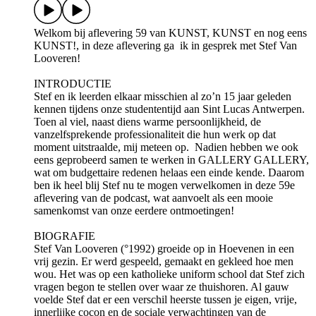
Welkom bij aflevering 59 van KUNST, KUNST en nog eens
KUNST!, in deze aflevering ga ik in gesprek met Stef Van
Looveren!
INTRODUCTIE
Stef en ik leerden elkaar misschien al zo’n 15 jaar geleden
kennen tijdens onze studententijd aan Sint Lucas Antwerpen.
Toen al viel, naast diens warme persoonlijkheid, de
vanzelfsprekende professionaliteit die hun werk op dat
moment uitstraalde, mij meteen op. Nadien hebben we ook
eens geprobeerd samen te werken in GALLERY GALLERY,
wat om budgettaire redenen helaas een einde kende. Daarom
ben ik heel blij Stef nu te mogen verwelkomen in deze 59e
aflevering van de podcast, wat aanvoelt als een mooie
samenkomst van onze eerdere ontmoetingen!
BIOGRAFIE
Stef Van Looveren (°1992) groeide op in Hoevenen in een
vrij gezin. Er werd gespeeld, gemaakt en gekleed hoe men
wou. Het was op een katholieke uniform school dat Stef zich
vragen begon te stellen over waar ze thuishoren. Al gauw
voelde Stef dat er een verschil heerste tussen je eigen, vrije,
innerlijke cocon en de sociale verwachtingen van de