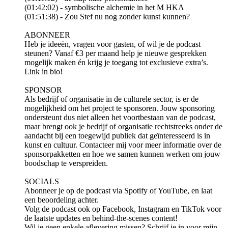
(01:42:02) - symbolische alchemie in het M HKA
(01:51:38) - Zou Stef nu nog zonder kunst kunnen?
ABONNEER
Heb je ideeën, vragen voor gasten, of wil je de podcast
steunen? Vanaf €3 per maand help je nieuwe gesprekken
mogelijk maken én krijg je toegang tot exclusieve extra’s.
Link in bio!
SPONSOR
Als bedrijf of organisatie in de culturele sector, is er de
mogelijkheid om het project te sponsoren. Jouw sponsoring
ondersteunt dus niet alleen het voortbestaan van de podcast,
maar brengt ook je bedrijf of organisatie rechtstreeks onder de
aandacht bij een toegewijd publiek dat geïnteresseerd is in
kunst en cultuur. Contacteer mij voor meer informatie over de
sponsorpakketten en hoe we samen kunnen werken om jouw
boodschap te verspreiden.
SOCIALS
Abonneer je op de podcast via ⁠⁠⁠⁠⁠⁠⁠⁠⁠⁠⁠⁠⁠⁠⁠⁠⁠⁠⁠⁠⁠Spotify⁠⁠⁠⁠⁠⁠⁠⁠⁠⁠⁠⁠⁠⁠⁠⁠⁠⁠⁠⁠⁠ of ⁠⁠⁠⁠⁠⁠⁠⁠⁠⁠⁠⁠⁠⁠⁠⁠⁠⁠⁠⁠⁠YouTube⁠⁠⁠⁠⁠⁠⁠⁠⁠⁠⁠⁠⁠⁠⁠⁠⁠⁠⁠⁠⁠, en laat
een beoordeling achter.
Volg de podcast ook op ⁠⁠⁠⁠⁠⁠⁠⁠⁠⁠⁠⁠⁠⁠⁠⁠⁠⁠⁠⁠⁠Facebook⁠⁠⁠⁠⁠⁠⁠⁠⁠⁠⁠⁠⁠⁠⁠⁠⁠⁠⁠⁠⁠, ⁠⁠⁠⁠⁠⁠⁠⁠⁠⁠⁠⁠⁠⁠⁠⁠⁠⁠⁠⁠⁠Instagram⁠⁠⁠⁠⁠⁠⁠⁠⁠⁠⁠⁠⁠⁠⁠⁠⁠⁠⁠⁠⁠ en ⁠⁠⁠⁠⁠⁠⁠⁠⁠⁠⁠⁠⁠⁠⁠⁠⁠⁠⁠⁠⁠TikTok⁠⁠⁠⁠⁠⁠⁠⁠⁠⁠⁠⁠⁠⁠⁠⁠⁠⁠⁠⁠⁠ voor
de laatste updates en behind-the-scenes content!
Wil je geen enkele aflevering missen? Schrijf je in voor mijn