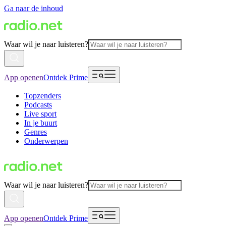
Ga naar de inhoud
Waar wil je naar luisteren?
App openen
Ontdek Prime
Topzenders
Podcasts
Live sport
In je buurt
Genres
Onderwerpen
Waar wil je naar luisteren?
App openen
Ontdek Prime