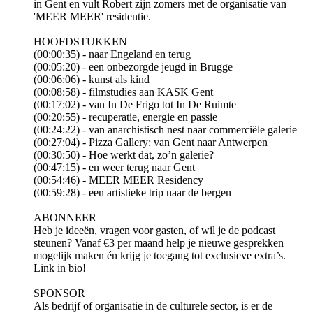
in Gent en vult Robert zijn zomers met de organisatie van
'MEER MEER' residentie.
HOOFDSTUKKEN
(00:00:35) - naar Engeland en terug
(00:05:20) - een onbezorgde jeugd in Brugge
(00:06:06) - kunst als kind
(00:08:58) - filmstudies aan KASK Gent
(00:17:02) - van In De Frigo tot In De Ruimte
(00:20:55) - recuperatie, energie en passie
(00:24:22) - van anarchistisch nest naar commerciële galerie
(00:27:04) - Pizza Gallery: van Gent naar Antwerpen
(00:30:50) - Hoe werkt dat, zo’n galerie?
(00:47:15) - en weer terug naar Gent
(00:54:46) - MEER MEER Residency
(00:59:28) - een artistieke trip naar de bergen
ABONNEER
Heb je ideeën, vragen voor gasten, of wil je de podcast
steunen? Vanaf €3 per maand help je nieuwe gesprekken
mogelijk maken én krijg je toegang tot exclusieve extra’s.
Link in bio!
SPONSOR
Als bedrijf of organisatie in de culturele sector, is er de