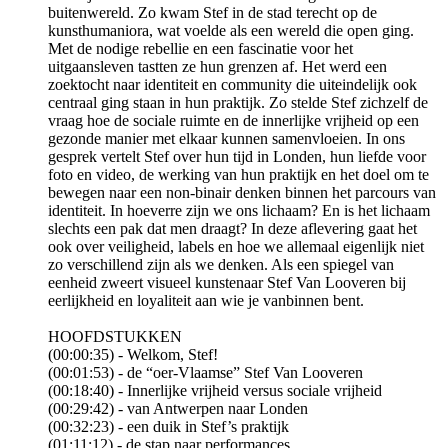
buitenwereld. Zo kwam Stef in de stad terecht op de
kunsthumaniora, wat voelde als een wereld die open ging.
Met de nodige rebellie en een fascinatie voor het
uitgaansleven tastten ze hun grenzen af. Het werd een
zoektocht naar identiteit en community die uiteindelijk ook
centraal ging staan in hun praktijk. Zo stelde Stef zichzelf de
vraag hoe de sociale ruimte en de innerlijke vrijheid op een
gezonde manier met elkaar kunnen samenvloeien. In ons
gesprek vertelt Stef over hun tijd in Londen, hun liefde voor
foto en video, de werking van hun praktijk en het doel om te
bewegen naar een non-binair denken binnen het parcours van
identiteit. In hoeverre zijn we ons lichaam? En is het lichaam
slechts een pak dat men draagt? In deze aflevering gaat het
ook over veiligheid, labels en hoe we allemaal eigenlijk niet
zo verschillend zijn als we denken. Als een spiegel van
eenheid zweert visueel kunstenaar Stef Van Looveren bij
eerlijkheid en loyaliteit aan wie je vanbinnen bent.
HOOFDSTUKKEN
(00:00:35) - Welkom, Stef!
(00:01:53) - de “oer-Vlaamse” Stef Van Looveren
(00:18:40) - Innerlijke vrijheid versus sociale vrijheid
(00:29:42) - van Antwerpen naar Londen
(00:32:23) - een duik in Stef’s praktijk
(01:11:12) - de stap naar performances