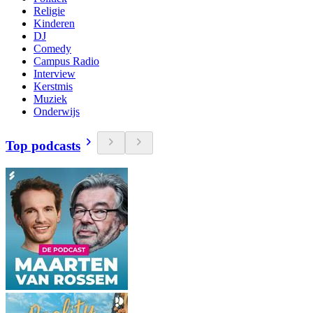
Religie
Kinderen
DJ
Comedy
Campus Radio
Interview
Kerstmis
Muziek
Onderwijs
Top podcasts