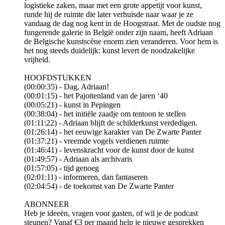
logistieke zaken, maar met een grote appetijt voor kunst,
runde hij de ruimte die later verhuisde naar waar je ze
vandaag de dag nog kent in de Hoogstraat. Met de oudste nog
fungerende galerie in België onder zijn naam, heeft Adriaan
de Belgische kunstscène enorm zien veranderen. Voor hem is
het nog steeds duidelijk: kunst levert de noodzakelijke
vrijheid.
HOOFDSTUKKEN
(00:00:35) - Dag, Adriaan!
(00:01:15) - het Pajottenland van de jaren ‘40
(00:05:21) - kunst in Pepingen
(00:38:04) - het initiële zaadje om tentoon te stellen
(01:11:22) - Adriaan blijft de schilderkunst verdedigen.
(01:26:14) - het eeuwige karakter van De Zwarte Panter
(01:37:21) - vreemde vogels verdienen ruimte
(01:46:41) - levenskracht voor de kunst door de kunst
(01:49:57) - Adriaan als archivaris
(01:57:05) - tijd genoeg
(02:01:11) - informeren, dan fantaseren
(02:04:54) - de toekomst van De Zwarte Panter
ABONNEER
Heb je ideeën, vragen voor gasten, of wil je de podcast
steunen? Vanaf €3 per maand help je nieuwe gesprekken