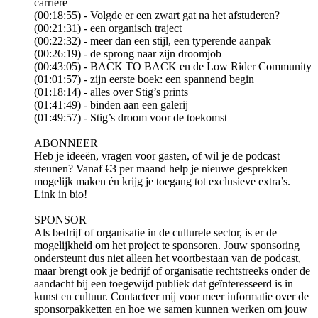
carrière
(00:18:55) - Volgde er een zwart gat na het afstuderen?
(00:21:31) - een organisch traject
(00:22:32) - meer dan een stijl, een typerende aanpak
(00:26:19) - de sprong naar zijn droomjob
(00:43:05) - BACK TO BACK en de Low Rider Community
(01:01:57) - zijn eerste boek: een spannend begin
(01:18:14) - alles over Stig’s prints
(01:41:49) - binden aan een galerij
(01:49:57) - Stig’s droom voor de toekomst
ABONNEER
Heb je ideeën, vragen voor gasten, of wil je de podcast
steunen? Vanaf €3 per maand help je nieuwe gesprekken
mogelijk maken én krijg je toegang tot exclusieve extra’s.
Link in bio!
SPONSOR
Als bedrijf of organisatie in de culturele sector, is er de
mogelijkheid om het project te sponsoren. Jouw sponsoring
ondersteunt dus niet alleen het voortbestaan van de podcast,
maar brengt ook je bedrijf of organisatie rechtstreeks onder de
aandacht bij een toegewijd publiek dat geïnteresseerd is in
kunst en cultuur. Contacteer mij voor meer informatie over de
sponsorpakketten en hoe we samen kunnen werken om jouw