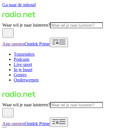
Ga naar de inhoud
Waar wil je naar luisteren?
App openen
Ontdek Prime
Topzenders
Podcasts
Live sport
In je buurt
Genres
Onderwerpen
Waar wil je naar luisteren?
App openen
Ontdek Prime