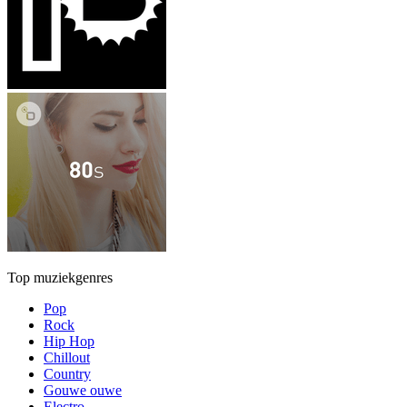
Top muziekgenres
Pop
Rock
Hip Hop
Chillout
Country
Gouwe ouwe
Electro