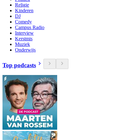
Religie
Kinderen
DJ
Comedy
Campus Radio
Interview
Kerstmis
Muziek
Onderwijs
Top podcasts