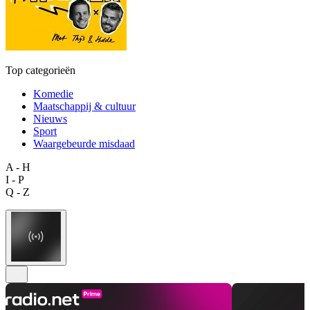
Top categorieën
Komedie
Maatschappij & cultuur
Nieuws
Sport
Waargebeurde misdaad
A - H
I - P
Q - Z