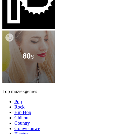
Top muziekgenres
Pop
Rock
Hip Hop
Chillout
Country
Gouwe ouwe
Electro