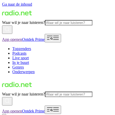
Ga naar de inhoud
Waar wil je naar luisteren?
App openen
Ontdek Prime
Topzenders
Podcasts
Live sport
In je buurt
Genres
Onderwerpen
Waar wil je naar luisteren?
App openen
Ontdek Prime