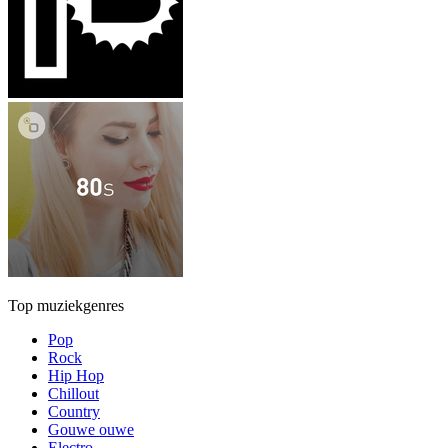
Top muziekgenres
Pop
Rock
Hip Hop
Chillout
Country
Gouwe ouwe
Electro