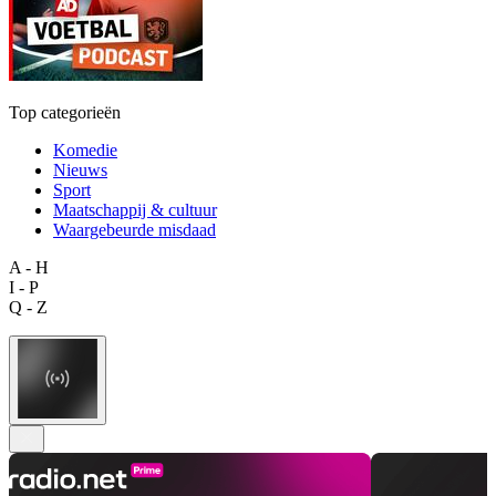
Top categorieën
Komedie
Nieuws
Sport
Maatschappij & cultuur
Waargebeurde misdaad
A - H
I - P
Q - Z