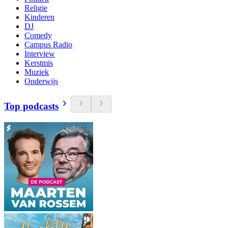
Religie
Kinderen
DJ
Comedy
Campus Radio
Interview
Kerstmis
Muziek
Onderwijs
Top podcasts