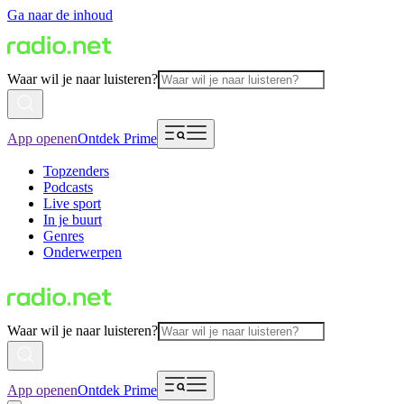
Ga naar de inhoud
Waar wil je naar luisteren?
App openen
Ontdek Prime
Topzenders
Podcasts
Live sport
In je buurt
Genres
Onderwerpen
Waar wil je naar luisteren?
App openen
Ontdek Prime