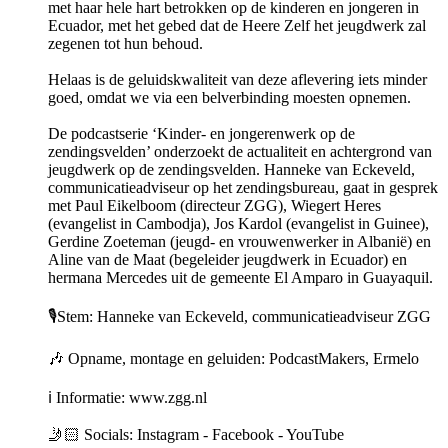
met haar hele hart betrokken op de kinderen en jongeren in
Ecuador, met het gebed dat de Heere Zelf het jeugdwerk zal
zegenen tot hun behoud.
Helaas is de geluidskwaliteit van deze aflevering iets minder
goed, omdat we via een belverbinding moesten opnemen.
De podcastserie ‘Kinder- en jongerenwerk op de
zendingsvelden’ onderzoekt de actualiteit en achtergrond van
jeugdwerk op de zendingsvelden. Hanneke van Eckeveld,
communicatieadviseur op het zendingsbureau, gaat in gesprek
met Paul Eikelboom (directeur ZGG), Wiegert Heres
(evangelist in Cambodja), Jos Kardol (evangelist in Guinee),
Gerdine Zoeteman (jeugd- en vrouwenwerker in Albanië) en
Aline van de Maat (begeleider jeugdwerk in Ecuador) en
hermana Mercedes uit de gemeente El Amparo in Guayaquil.
🎙️Stem: Hanneke van Eckeveld, communicatieadviseur ZGG
🎶 Opname, montage en geluiden: PodcastMakers, Ermelo
ℹ️ Informatie: www.zgg.nl
🤳🏻 Socials: Instagram - Facebook - YouTube