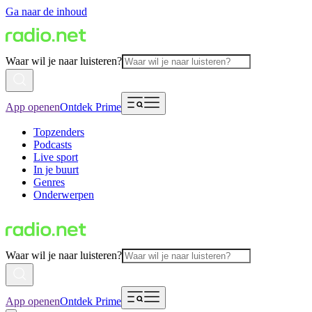
Ga naar de inhoud
Waar wil je naar luisteren?
App openen
Ontdek Prime
Topzenders
Podcasts
Live sport
In je buurt
Genres
Onderwerpen
Waar wil je naar luisteren?
App openen
Ontdek Prime