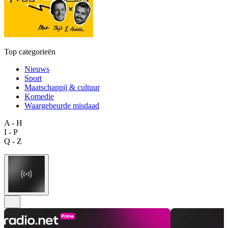
Top categorieën
Nieuws
Sport
Maatschappij & cultuur
Komedie
Waargebeurde misdaad
A - H
I - P
Q - Z