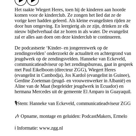
Het raakte Wiegert Heres, toen hij de kinderen aan hoorde
komen voor de kinderclub. Ze zongen het lied dat ze de
vorige keer hadden geleerd. Als kleine evangelisten rijden ze
door hun omgeving. En leergierig als ze zijn, drinken ze elk
nieuw bijbelverhaal dat ze horen in als water. De evangelist
zal er alles aan doen om deze kinderclub te continueren.
De podcastserie ‘Kinder- en jongerenwerk op de
zendingsvelden’ onderzoekt de actualiteit en achtergrond van
jeugdwerk op de zendingsvelden. Hanneke van Eckeveld,
communicatieadviseur op het zendingsbureau, gaat in gesprek
met Paul Eikelboom (directeur ZGG), Wiegert Heres
(evangelist in Cambodja), Jos Kardol (evangelist in Guinee),
Gerdine Zoeteman (jeugd- en vrouwenwerker in Albanië) en
Aline van de Maat (begeleider jeugdwerk in Ecuador) en
hermana Mercedes uit de gemeente El Amparo in Guayaquil.
🎙️Stem: Hanneke van Eckeveld, communicatieadviseur ZGG
🎶 Opname, montage en geluiden: PodcastMakers, Ermelo
ℹ️ Informatie: www.zgg.nl