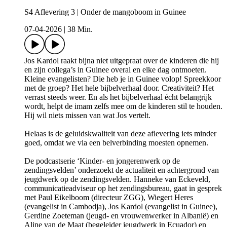
S4 Aflevering 3 | Onder de mangoboom in Guinee
07-04-2026
|
38 Min.
Jos Kardol raakt bijna niet uitgepraat over de kinderen die hij
en zijn collega’s in Guinee overal en elke dag ontmoeten.
Kleine evangelisten? Die heb je in Guinee volop! Spreekkoor
met de groep? Het hele bijbelverhaal door. Creativiteit? Het
verrast steeds weer. En als het bijbelverhaal écht belangrijk
wordt, helpt de imam zelfs mee om de kinderen stil te houden.
Hij wil niets missen van wat Jos vertelt.
Helaas is de geluidskwaliteit van deze aflevering iets minder
goed, omdat we via een belverbinding moesten opnemen.
De podcastserie ‘Kinder- en jongerenwerk op de
zendingsvelden’ onderzoekt de actualiteit en achtergrond van
jeugdwerk op de zendingsvelden. Hanneke van Eckeveld,
communicatieadviseur op het zendingsbureau, gaat in gesprek
met Paul Eikelboom (directeur ZGG), Wiegert Heres
(evangelist in Cambodja), Jos Kardol (evangelist in Guinee),
Gerdine Zoeteman (jeugd- en vrouwenwerker in Albanië) en
Aline van de Maat (begeleider jeugdwerk in Ecuador) en