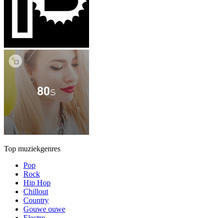
Top muziekgenres
Pop
Rock
Hip Hop
Chillout
Country
Gouwe ouwe
Electro