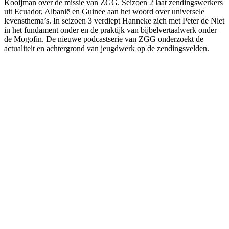
Kooijman over de missie van ZGG. Seizoen 2 laat zendingswerkers
uit Ecuador, Albanië en Guinee aan het woord over universele
levensthema’s. In seizoen 3 verdiept Hanneke zich met Peter de Niet
in het fundament onder en de praktijk van bijbelvertaalwerk onder
de Mogofin. De nieuwe podcastserie van ZGG onderzoekt de
actualiteit en achtergrond van jeugdwerk op de zendingsvelden.
Podcast website