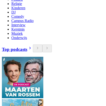
Religie
Kinderen
DJ
Comedy
Campus Radio
Interview
Kerstmis
Muziek
Onderwijs
Top podcasts