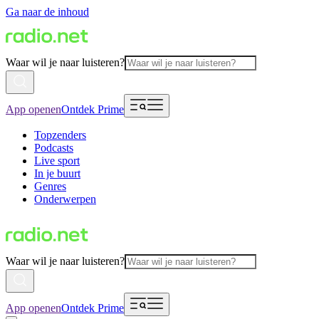
Ga naar de inhoud
Waar wil je naar luisteren?
App openen
Ontdek Prime
Topzenders
Podcasts
Live sport
In je buurt
Genres
Onderwerpen
Waar wil je naar luisteren?
App openen
Ontdek Prime