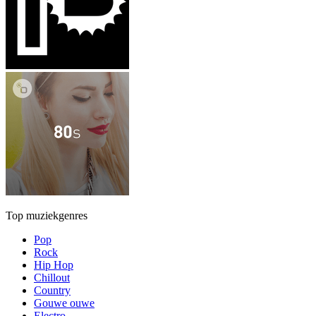
Top muziekgenres
Pop
Rock
Hip Hop
Chillout
Country
Gouwe ouwe
Electro