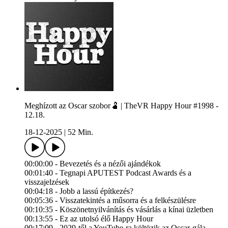
Meghízott az Oscar szobor🫃 | TheVR Happy Hour #1998 -
12.18.
18-12-2025
|
52 Min.
00:00:00 - Bevezetés és a nézői ajándékok
00:01:40 - Tegnapi APUTEST Podcast Awards és a
visszajelzések
00:04:18 - Jobb a lassú építkezés?
00:05:36 - Visszatekintés a műsorra és a felkészülésre
00:10:35 - Köszönetnyilvánítás és vásárlás a kínai üzletben
00:13:55 - Ez az utolsó élő Happy Hour
00:17:09 - 2029-től a YouTube-ra költözik az Oscar-gála