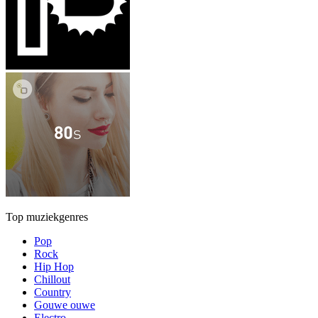
Top muziekgenres
Pop
Rock
Hip Hop
Chillout
Country
Gouwe ouwe
Electro