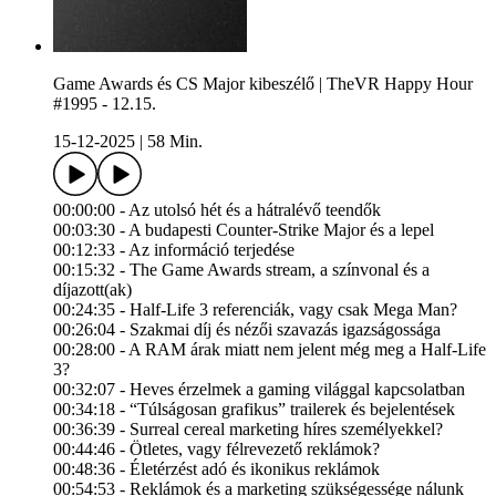
Game Awards és CS Major kibeszélő | TheVR Happy Hour
#1995 - 12.15.
15-12-2025
|
58 Min.
00:00:00 - Az utolsó hét és a hátralévő teendők
00:03:30 - A budapesti Counter-Strike Major és a lepel
00:12:33 - Az információ terjedése
00:15:32 - The Game Awards stream, a színvonal és a
díjazott(ak)
00:24:35 - Half-Life 3 referenciák, vagy csak Mega Man?
00:26:04 - Szakmai díj és nézői szavazás igazságossága
00:28:00 - A RAM árak miatt nem jelent még meg a Half-Life
3?
00:32:07 - Heves érzelmek a gaming világgal kapcsolatban
00:34:18 - “Túlságosan grafikus” trailerek és bejelentések
00:36:39 - Surreal cereal marketing híres személyekkel?
00:44:46 - Ötletes, vagy félrevezető reklámok?
00:48:36 - Életérzést adó és ikonikus reklámok
00:54:53 - Reklámok és a marketing szükségessége nálunk