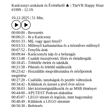
Karácsonyi szokások és Évértékelő 🎄 | TheVR Happy Hour
#1999 - 12.19.
19-12-2025
|
51 Min.
00:00:00 - Bevezetés
00:00:21 - Itt a Karácsony
00:01:33 - Mű, vagy igazi fenyő?
00:03:53 - Műfenyő karbantartása és a kézműves műfenyő
00:07:52 - Fenyőfa árak
00:09:44 - Karácsonyfa talp és a befaragás
00:13:48 - Családi összejövetel, főzés és ételallergiák
00:18:45 - Többféle ételek és taktikák
00:21:58 - Pihenés és feltöltő találkozók
00:23:42 - Hozzáállás megváltoztatása és nézőpontok
megértése
00:27:20 - Csalódás, tanulságok és pozitív változások
00:34:42 - Kilátások és üzenet a jövő évre nézve
00:38:03 - Idei közönségtalálkozók és az MSB élményei
00:44:00 - APUTEST Podcast alakulása
00:45:07 - LEGO stream és legózás, mint hagyomány
00:48:49 - Kilátások a LEGO streamre
00:50:30 - Befejezés