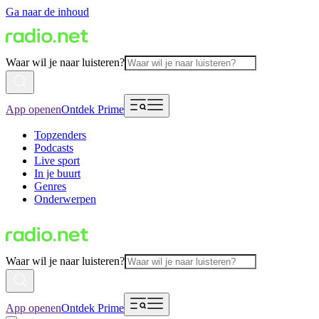
Ga naar de inhoud
Waar wil je naar luisteren?
App openen
Ontdek Prime
Topzenders
Podcasts
Live sport
In je buurt
Genres
Onderwerpen
Waar wil je naar luisteren?
App openen
Ontdek Prime