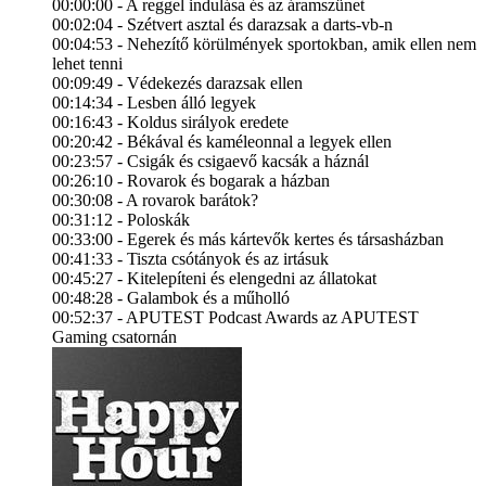
00:00:00 - A reggel indulása és az áramszünet
00:02:04 - Szétvert asztal és darazsak a darts-vb-n
00:04:53 - Nehezítő körülmények sportokban, amik ellen nem
lehet tenni
00:09:49 - Védekezés darazsak ellen
00:14:34 - Lesben álló legyek
00:16:43 - Koldus sirályok eredete
00:20:42 - Békával és kaméleonnal a legyek ellen
00:23:57 - Csigák és csigaevő kacsák a háznál
00:26:10 - Rovarok és bogarak a házban
00:30:08 - A rovarok barátok?
00:31:12 - Poloskák
00:33:00 - Egerek és más kártevők kertes és társasházban
00:41:33 - Tiszta csótányok és az irtásuk
00:45:27 - Kitelepíteni és elengedni az állatokat
00:48:28 - Galambok és a műholló
00:52:37 - APUTEST Podcast Awards az APUTEST
Gaming csatornán