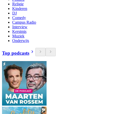
Religie
Kinderen
DJ
Comedy
Campus Radio
Interview
Kerstmis
Muziek
Onderwijs
Top podcasts