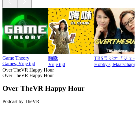
Game Theory
嗨咻
TBSラジオ『ジェー
Games, Vrije tijd
Vrije tijd
Hobby's, Maatschappij 
Over TheVR Happy Hour
Over TheVR Happy Hour
Over TheVR Happy Hour
Podcast by TheVR
Podcast website