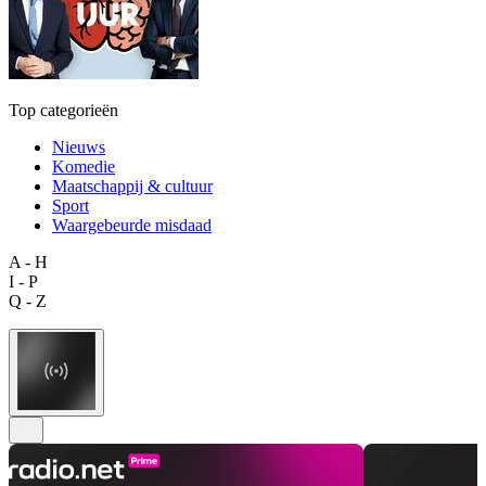
Top categorieën
Nieuws
Komedie
Maatschappij & cultuur
Sport
Waargebeurde misdaad
A - H
I - P
Q - Z