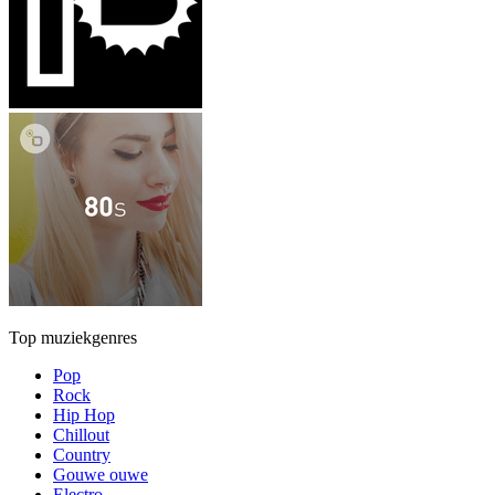
Top muziekgenres
Pop
Rock
Hip Hop
Chillout
Country
Gouwe ouwe
Electro