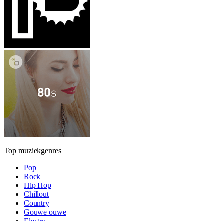
Top muziekgenres
Pop
Rock
Hip Hop
Chillout
Country
Gouwe ouwe
Electro