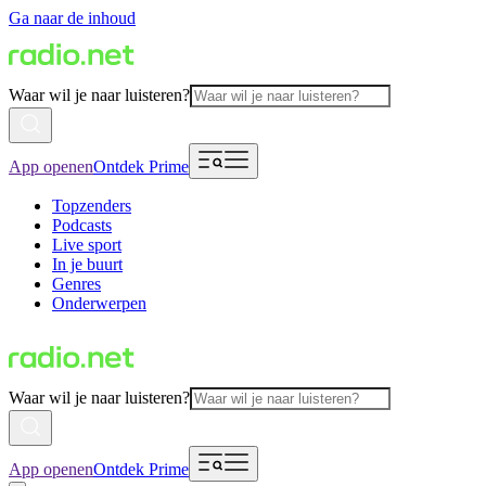
Ga naar de inhoud
Waar wil je naar luisteren?
App openen
Ontdek Prime
Topzenders
Podcasts
Live sport
In je buurt
Genres
Onderwerpen
Waar wil je naar luisteren?
App openen
Ontdek Prime