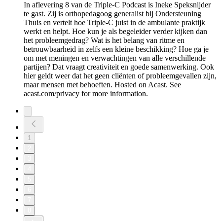
In aflevering 8 van de Triple-C Podcast is Ineke Speksnijder
te gast. Zij is orthopedagoog generalist bij Ondersteuning
Thuis en vertelt hoe Triple-C juist in de ambulante praktijk
werkt en helpt. Hoe kun je als begeleider verder kijken dan
het probleemgedrag? Wat is het belang van ritme en
betrouwbaarheid in zelfs een kleine beschikking? Hoe ga je
om met meningen en verwachtingen van alle verschillende
partijen? Dat vraagt creativiteit en goede samenwerking. Ook
hier geldt weer dat het geen cliënten of probleemgevallen zijn,
maar mensen met behoeften. Hosted on Acast. See
acast.com/privacy for more information.
1
2
3
4
5
6
7
8