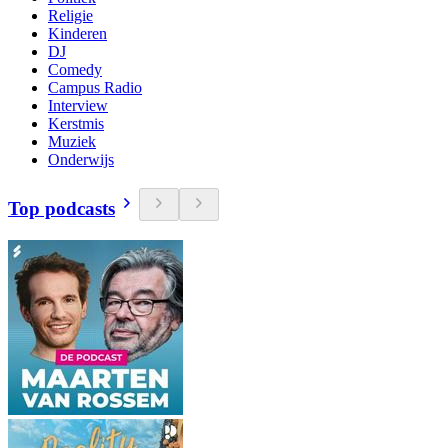
Religie
Kinderen
DJ
Comedy
Campus Radio
Interview
Kerstmis
Muziek
Onderwijs
Top podcasts