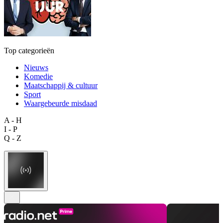
Top categorieën
Nieuws
Komedie
Maatschappij & cultuur
Sport
Waargebeurde misdaad
A - H
I - P
Q - Z