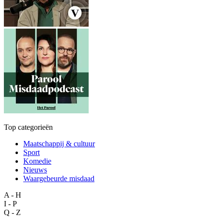
Top categorieën
Maatschappij & cultuur
Sport
Komedie
Nieuws
Waargebeurde misdaad
A - H
I - P
Q - Z