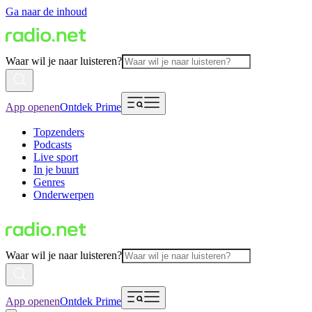
Ga naar de inhoud
Waar wil je naar luisteren?
App openen
Ontdek Prime
Topzenders
Podcasts
Live sport
In je buurt
Genres
Onderwerpen
Waar wil je naar luisteren?
App openen
Ontdek Prime