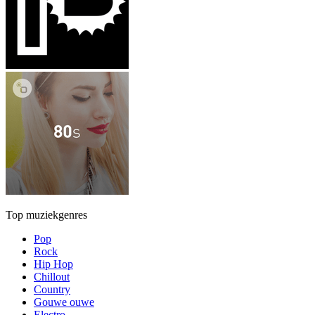
Top muziekgenres
Pop
Rock
Hip Hop
Chillout
Country
Gouwe ouwe
Electro