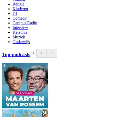
Religie
Kinderen
DJ
Comedy
Campus Radio
Interview
Kerstmis
Muziek
Onderwijs
Top podcasts