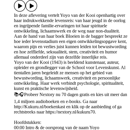
In deze aflevering vertelt Yoyo van der Kooi openhartig over
haar indrukwekkende levensreis: van haar jeugd in de oorlog
en ingrijpende familie-ervaringen tot haar spirituele
ontwikkeling, lichaamswerk en de weg naar non-dualiteit.
Aan de hand van haar boek Bloeien in de bagger bespreekt ze
hoe ieder levensstadium een eigen ontwikkelingsopgave kent,
waarom pijn en verlies juist kunnen leiden tot bewustwording
en hoe zelfliefde, seksualiteit, stem, creativiteit en humor
allemaal onderdeel zijn van dezelfde innerlijke reis.
Yoyo van der Kooi (1943) is beeldend kunstenaar, auteur,
opleider en grondlegger van de School voor Levenskunst. Al
tientallen jaren begeleidt ze mensen op het gebied van
bewustwording, lichaamswerk, creativiteit en persoonlijke
ontwikkeling. Haar werk verbindt psychologie, spiritualiteit,
kunst en praktische levenswijsheid.
📚🎧Probeer Nextory nu 70 dagen gratis en kies uit meer dan
1,4 miljoen audioboeken en e-books. Ga naar
http://Kukuru.nl/boekenkast en klik op de aanbieding of ga
rechtstreeks naar https://nextory.nl/kukuru70.
Hoofdstukken:
00:00 Intro & de oorsprong van de naam Yoyo