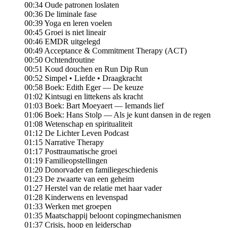
00:34 Oude patronen loslaten
00:36 De liminale fase
00:39 Yoga en leren voelen
00:45 Groei is niet lineair
00:46 EMDR uitgelegd
00:49 Acceptance & Commitment Therapy (ACT)
00:50 Ochtendroutine
00:51 Koud douchen en Run Dip Run
00:52 Simpel • Liefde • Draagkracht
00:58 Boek: Edith Eger — De keuze
01:02 Kintsugi en littekens als kracht
01:03 Boek: Bart Moeyaert — Iemands lief
01:06 Boek: Hans Stolp — Als je kunt dansen in de regen
01:08 Wetenschap en spiritualiteit
01:12 De Lichter Leven Podcast
01:15 Narrative Therapy
01:17 Posttraumatische groei
01:19 Familieopstellingen
01:20 Donorvader en familiegeschiedenis
01:23 De zwaarte van een geheim
01:27 Herstel van de relatie met haar vader
01:28 Kinderwens en levenspad
01:33 Werken met groepen
01:35 Maatschappij beloont copingmechanismen
01:37 Crisis, hoop en leiderschap