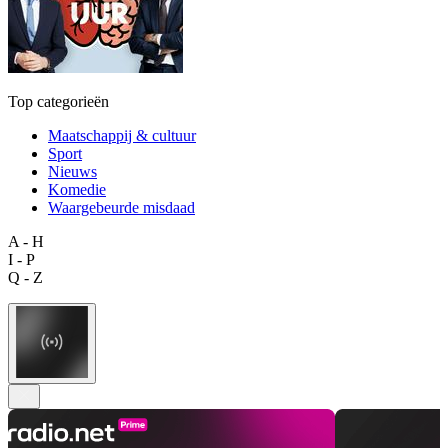
Top categorieën
Maatschappij & cultuur
Sport
Nieuws
Komedie
Waargebeurde misdaad
A - H
I - P
Q - Z