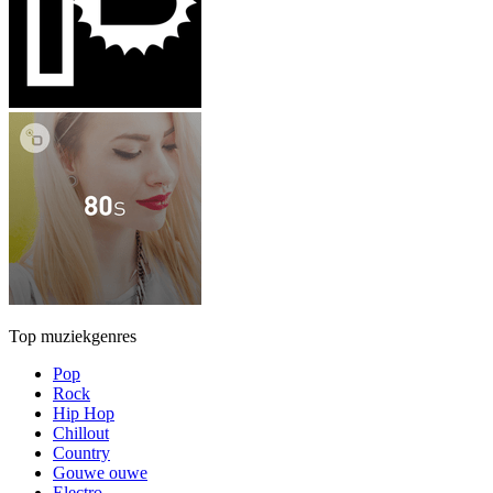
Top muziekgenres
Pop
Rock
Hip Hop
Chillout
Country
Gouwe ouwe
Electro