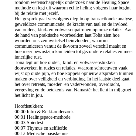
rondom wetenschappelijk onderzoek naar de Healing Space-
methode en legt uit waarom echte heling volgens haar begint
bij de relatie met jezelf.
Het gesprek gaat vervolgens diep in op transactionele analyse,
geweldloze communicatie, de kracht van taal en de invloed
van ouder-, kind- en volwassenpatronen op onze relaties. Aan
de hand van praktische voorbeelden laat Toña zien hoe
woorden ons zenuwstelsel beïnvloeden, waarom
communiceren vanuit de ik-vorm zoveel verschil maakt en
hoe meer bewustzijn kan leiden tot gezondere relaties en meer
innerlijke rust.
Toña legt uit hoe ouder-, kind- en volwassenstukken
doorwerken in ruzies en relaties, waarom schreeuwen vaak
wijst op oude pijn, en hoe koppels opnieuw afspraken kunnen
maken over veiligheid en verbinding. In het laatste deel gaat
het over retreats, moeder- en vaderwonden, overdracht,
vergeving en de betekenis van Namasté: het licht in mij groet
het licht in jou.
Hoofdstukken:
00:00 Intro & Reiki-onderzoek
00:01 Healingspace-methode
00:03 Spiertest
00:07 Thymus en zelfliefde
00:12 Medische basiskennis