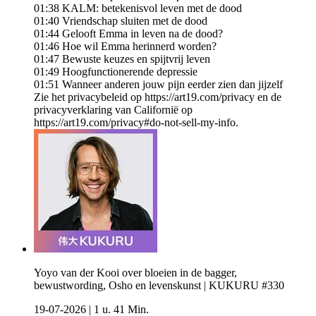
01:38 KALM: betekenisvol leven met de dood
01:40 Vriendschap sluiten met de dood
01:44 Gelooft Emma in leven na de dood?
01:46 Hoe wil Emma herinnerd worden?
01:47 Bewuste keuzes en spijtvrij leven
01:49 Hoogfunctionerende depressie
01:51 Wanneer anderen jouw pijn eerder zien dan jijzelf
Zie het privacybeleid op https://art19.com/privacy en de
privacyverklaring van Californië op
https://art19.com/privacy#do-not-sell-my-info.
Yoyo van der Kooi over bloeien in de bagger,
bewustwording, Osho en levenskunst | KUKURU #330
19-07-2026
|
1 u. 41 Min.