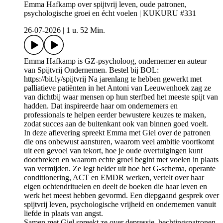
Emma Hafkamp over spijtvrij leven, oude patronen,
psychologische groei en écht voelen | KUKURU #331
26-07-2026
|
1 u. 52 Min.
Emma Hafkamp is GZ-psycholoog, ondernemer en auteur
van Spijtvrij Ondernemen. Bestel bij BOL:
https://bit.ly/spijtvrij Na jarenlang te hebben gewerkt met
palliatieve patiënten in het Antoni van Leeuwenhoek zag ze
van dichtbij waar mensen op hun sterfbed het meeste spijt van
hadden. Dat inspireerde haar om ondernemers en
professionals te helpen eerder bewustere keuzes te maken,
zodat succes aan de buitenkant ook van binnen goed voelt.
In deze aflevering spreekt Emma met Giel over de patronen
die ons onbewust aansturen, waarom veel ambitie voortkomt
uit een gevoel van tekort, hoe je oude overtuigingen kunt
doorbreken en waarom echte groei begint met voelen in plaats
van vermijden. Ze legt helder uit hoe het G-schema, operante
conditionering, ACT en EMDR werken, vertelt over haar
eigen ochtendrituelen en deelt de boeken die haar leven en
werk het meest hebben gevormd. Een diepgaand gesprek over
spijtvrij leven, psychologische vrijheid en ondernemen vanuit
liefde in plaats van angst.
Samen met Giel spreekt ze over depressie, hechtingspatronen,