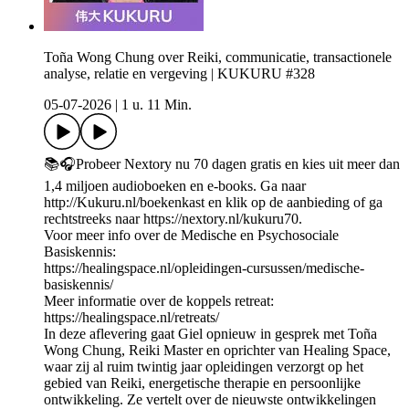
Toña Wong Chung over Reiki, communicatie, transactionele
analyse, relatie en vergeving | KUKURU #328
05-07-2026
|
1 u. 11 Min.
📚🎧Probeer Nextory nu 70 dagen gratis en kies uit meer dan
1,4 miljoen audioboeken en e-books. Ga naar
http://Kukuru.nl/boekenkast en klik op de aanbieding of ga
rechtstreeks naar https://nextory.nl/kukuru70.
Voor meer info over de Medische en Psychosociale
Basiskennis:
https://healingspace.nl/opleidingen-cursussen/medische-
basiskennis/
Meer informatie over de koppels retreat:
https://healingspace.nl/retreats/
In deze aflevering gaat Giel opnieuw in gesprek met Toña
Wong Chung, Reiki Master en oprichter van Healing Space,
waar zij al ruim twintig jaar opleidingen verzorgt op het
gebied van Reiki, energetische therapie en persoonlijke
ontwikkeling. Ze vertelt over de nieuwste ontwikkelingen