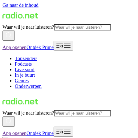
Ga naar de inhoud
Waar wil je naar luisteren?
App openen
Ontdek Prime
Topzenders
Podcasts
Live sport
In je buurt
Genres
Onderwerpen
Waar wil je naar luisteren?
App openen
Ontdek Prime