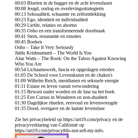
00:03 Bloeien in de bagger en de acht levensfasen
00:08 Jeugd, oorlog en overlevingsstrategieën
00:13 Seksualiteit, schaamte en zelfontdekking
00:23 Ego, identiteit en individualiteit
00:29 Liefde, relaties en abortus
00:35 Osho en een transformerende doorbraak
00:41 Stem, resonantie en emoties
00:45 Boeken
Osho – Take It Very Seriously
Jiddu Krishnamurti – The World Is You
Alan Watts – The Book: On the Taboo Against Knowing
Who You Are
00:54 Lichaamswerk, fascia en opgeslagen emoties
01:05 De School voor Levenskunst en de chakra's
01:09 Wilhelm Reich, meridianen en seksuele energie
01:11 Extase en leven vanuit verwondering
01:15 Bewust ouder worden en de fase na het boek
01:25 Een Cursus in Wonderen en non-dualiteit
01:30 Dagelijkse rituelen, eenvoud en levensvreugde
01:35 Dood, overgave en de laatste levensfase
Zie het privacybeleid op https://art19.com/privacy en de
privacyverklaring van Californië op
https://art19.com/privacy#do-not-sell-my-info.