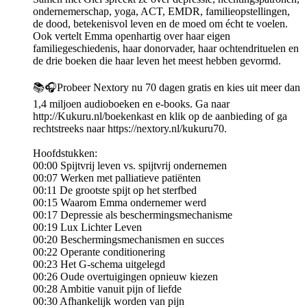
ondernemerschap, yoga, ACT, EMDR, familieopstellingen,
de dood, betekenisvol leven en de moed om écht te voelen.
Ook vertelt Emma openhartig over haar eigen
familiegeschiedenis, haar donorvader, haar ochtendrituelen en
de drie boeken die haar leven het meest hebben gevormd.
📚🎧Probeer Nextory nu 70 dagen gratis en kies uit meer dan
1,4 miljoen audioboeken en e-books. Ga naar
http://Kukuru.nl/boekenkast en klik op de aanbieding of ga
rechtstreeks naar https://nextory.nl/kukuru70.
Hoofdstukken:
00:00 Spijtvrij leven vs. spijtvrij ondernemen
00:07 Werken met palliatieve patiënten
00:11 De grootste spijt op het sterfbed
00:15 Waarom Emma ondernemer werd
00:17 Depressie als beschermingsmechanisme
00:19 Lux Lichter Leven
00:20 Beschermingsmechanismen en succes
00:22 Operante conditionering
00:23 Het G-schema uitgelegd
00:26 Oude overtuigingen opnieuw kiezen
00:28 Ambitie vanuit pijn of liefde
00:30 Afhankelijk worden van pijn