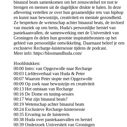
binaural beats samenkomen om het zenuwstelsel tot rust te
brengen en mensen uit de dagelijkse drukte te halen. In deze
aflevering vertellen ze over hun gezamenlijke reis van hiphop
en kunst naar bewustzijn, creativiteit en mentale gezondheid.
Ze bespreken de wetenschap achter binaural beats, de invloed
van muziek op ons brein, Huda's persoonlijke herstel van
paniekaanvallen, de samenwerking met de Universiteit van
Groningen én delen hun grootste inspiratiebronnen op het
gebied van persoonlijke ontwikkeling. Daarnaast beleef je een
exclusieve Recharge-luistersessie tijdens de podcast.
Meer info: https://bloomandhuda.com/
Hoofdstukken:
00:00 Intro: van Opgezwolle naar Recharge
00:03 Liefdesverhaal van Huda & Peter
00:07 Waarom Peter stopte met Opgezwolle
00:09 Op zoek naar bewustzijn en creativiteit
00:13 Het ontstaan van Recharge
00:16 De Dome en tuning-sessies
00:17 Wat zijn binaural beats?
00:19 Wetenschap achter binaural beats
00:24 Exclusieve Recharge-luistersessie
00:35 Ervaring na de luisterreis
00:38 Huda over paniekaanvallen en herstel
00:39 Onderzoek Universiteit van Groningen