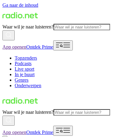
Ga naar de inhoud
Waar wil je naar luisteren?
App openen
Ontdek Prime
Topzenders
Podcasts
Live sport
In je buurt
Genres
Onderwerpen
Waar wil je naar luisteren?
App openen
Ontdek Prime