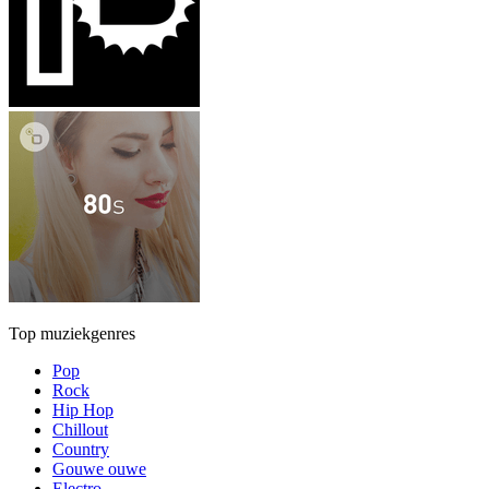
Top muziekgenres
Pop
Rock
Hip Hop
Chillout
Country
Gouwe ouwe
Electro