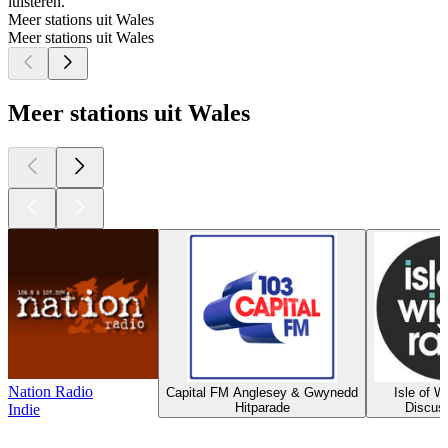
luisteren.
Meer stations uit Wales
Meer stations uit Wales
Meer stations uit Wales
Nation Radio
Capital FM Anglesey & Gwynedd
Isle of W
Hitparade
Discus
Indie
Top
podcasts