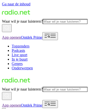
Ga naar de inhoud
Waar wil je naar luisteren?
App openen
Ontdek Prime
Topzenders
Podcasts
Live sport
In je buurt
Genres
Onderwerpen
Waar wil je naar luisteren?
App openen
Ontdek Prime