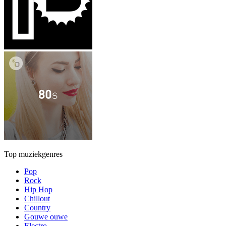
Top muziekgenres
Pop
Rock
Hip Hop
Chillout
Country
Gouwe ouwe
Electro