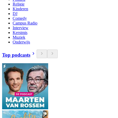
Religie
Kinderen
DJ
Comedy
Campus Radio
Interview
Kerstmis
Muziek
Onderwijs
Top podcasts