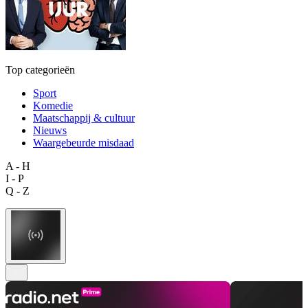
Top categorieën
Sport
Komedie
Maatschappij & cultuur
Nieuws
Waargebeurde misdaad
A - H
I - P
Q - Z