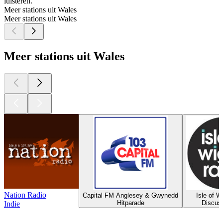
luisteren.
Meer stations uit Wales
Meer stations uit Wales
Meer stations uit Wales
Nation Radio
Capital FM Anglesey & Gwynedd
Isle of W
Hitparade
Discus
Indie
Top
podcasts