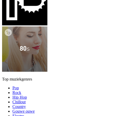
Top muziekgenres
Pop
Rock
Hip Hop
Chillout
Country
Gouwe ouwe
Electro