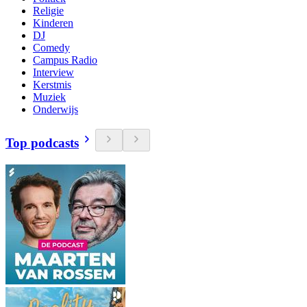
Religie
Kinderen
DJ
Comedy
Campus Radio
Interview
Kerstmis
Muziek
Onderwijs
Top podcasts