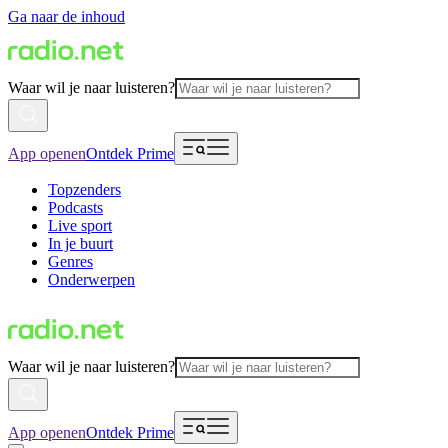
Ga naar de inhoud
Waar wil je naar luisteren?
App openen
Ontdek Prime
Topzenders
Podcasts
Live sport
In je buurt
Genres
Onderwerpen
Waar wil je naar luisteren?
App openen
Ontdek Prime