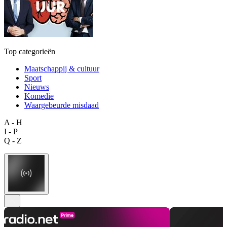
Top categorieën
Maatschappij & cultuur
Sport
Nieuws
Komedie
Waargebeurde misdaad
A - H
I - P
Q - Z