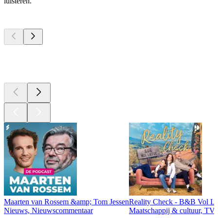
luisteren.
Top
podcasts
Top
podcasts
Top
podcasts
Maarten van Rossem &amp; Tom Jessen
Reality Check - B&B Vol Li
Nieuws, Nieuwscommentaar
Maatschappij & cultuur, TV 