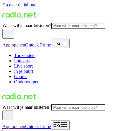
Ga naar de inhoud
Waar wil je naar luisteren?
App openen
Ontdek Prime
Topzenders
Podcasts
Live sport
In je buurt
Genres
Onderwerpen
Waar wil je naar luisteren?
App openen
Ontdek Prime