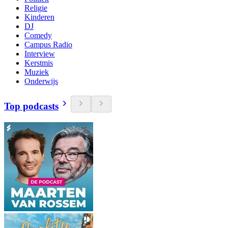
Religie
Kinderen
DJ
Comedy
Campus Radio
Interview
Kerstmis
Muziek
Onderwijs
Top podcasts