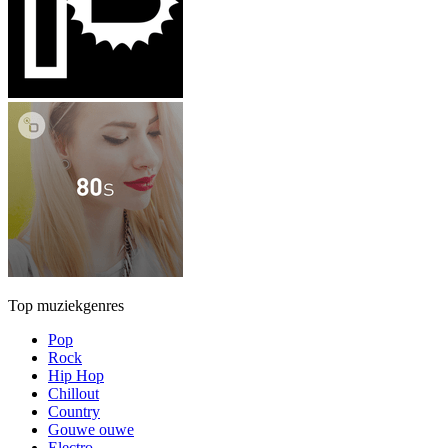
Top muziekgenres
Pop
Rock
Hip Hop
Chillout
Country
Gouwe ouwe
Electro