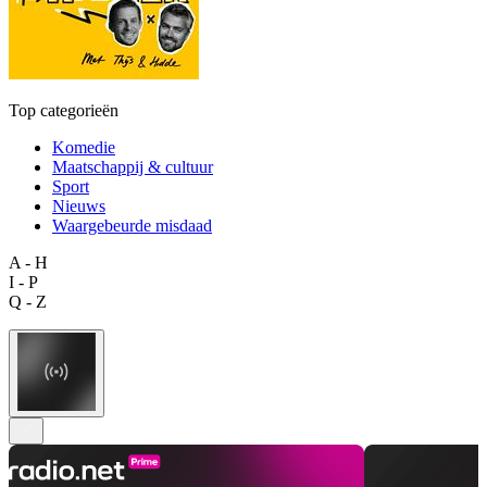
Top categorieën
Komedie
Maatschappij & cultuur
Sport
Nieuws
Waargebeurde misdaad
A - H
I - P
Q - Z