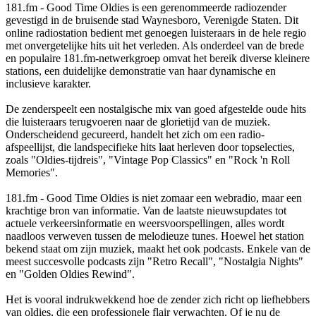
181.fm - Good Time Oldies is een gerenommeerde radiozender
gevestigd in de bruisende stad Waynesboro, Verenigde Staten. Dit
online radiostation bedient met genoegen luisteraars in de hele regio
met onvergetelijke hits uit het verleden. Als onderdeel van de brede
en populaire 181.fm-netwerkgroep omvat het bereik diverse kleinere
stations, een duidelijke demonstratie van haar dynamische en
inclusieve karakter.
De zenderspeelt een nostalgische mix van goed afgestelde oude hits
die luisteraars terugvoeren naar de glorietijd van de muziek.
Onderscheidend gecureerd, handelt het zich om een radio-
afspeellijst, die landspecifieke hits laat herleven door topselecties,
zoals "Oldies-tijdreis", "Vintage Pop Classics" en "Rock 'n Roll
Memories".
181.fm - Good Time Oldies is niet zomaar een webradio, maar een
krachtige bron van informatie. Van de laatste nieuwsupdates tot
actuele verkeersinformatie en weersvoorspellingen, alles wordt
naadloos verweven tussen de melodieuze tunes. Hoewel het station
bekend staat om zijn muziek, maakt het ook podcasts. Enkele van de
meest succesvolle podcasts zijn "Retro Recall", "Nostalgia Nights"
en "Golden Oldies Rewind".
Het is vooral indrukwekkend hoe de zender zich richt op liefhebbers
van oldies, die een professionele flair verwachten. Of je nu de