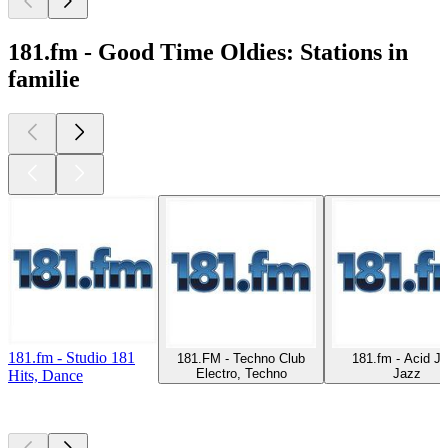
181.fm - Good Time Oldies: Stations in
familie
181.fm - Studio 181
181.FM - Techno Club
181.fm - Acid J
Electro, Techno
Jazz
Hits, Dance
Top
podcasts
Top
podcasts