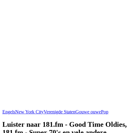
Engels
New York City
Verenigde Staten
Gouwe ouwe
Pop
Luister naar 181.fm - Good Time Oldies,
181.fm - Super 70's en vele andere