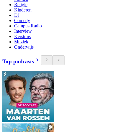
Religie
Kinderen
DJ
Comedy
Campus Radio
Interview
Kerstmis
Muziek
Onderwijs
Top podcasts