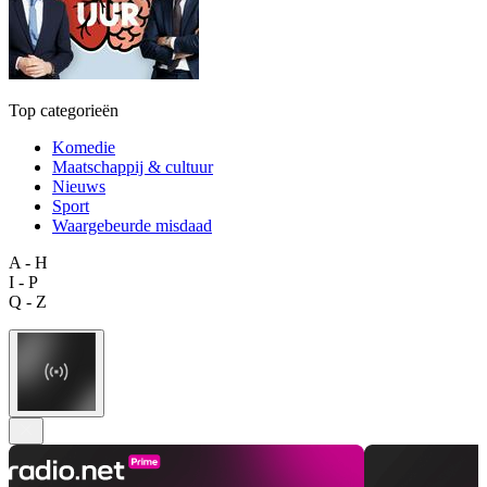
Top categorieën
Komedie
Maatschappij & cultuur
Nieuws
Sport
Waargebeurde misdaad
A - H
I - P
Q - Z