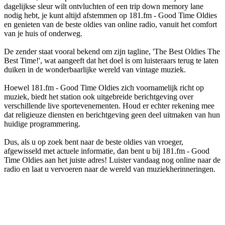
dagelijkse sleur wilt ontvluchten of een trip down memory lane
nodig hebt, je kunt altijd afstemmen op 181.fm - Good Time Oldies
en genieten van de beste oldies van online radio, vanuit het comfort
van je huis of onderweg.
De zender staat vooral bekend om zijn tagline, 'The Best Oldies The
Best Time!', wat aangeeft dat het doel is om luisteraars terug te laten
duiken in de wonderbaarlijke wereld van vintage muziek.
Hoewel 181.fm - Good Time Oldies zich voornamelijk richt op
muziek, biedt het station ook uitgebreide berichtgeving over
verschillende live sportevenementen. Houd er echter rekening mee
dat religieuze diensten en berichtgeving geen deel uitmaken van hun
huidige programmering.
Dus, als u op zoek bent naar de beste oldies van vroeger,
afgewisseld met actuele informatie, dan bent u bij 181.fm - Good
Time Oldies aan het juiste adres! Luister vandaag nog online naar de
radio en laat u vervoeren naar de wereld van muziekherinneringen.
De website van het radiostation