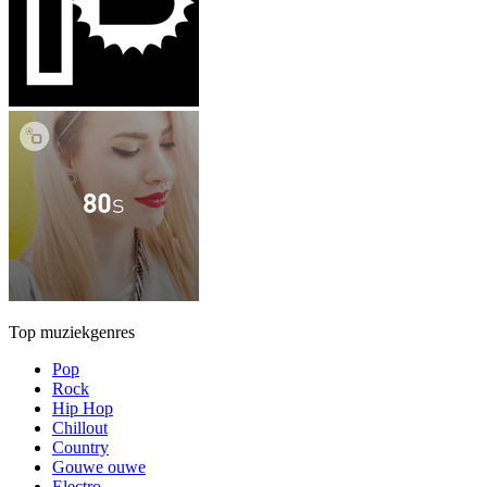
Top muziekgenres
Pop
Rock
Hip Hop
Chillout
Country
Gouwe ouwe
Electro