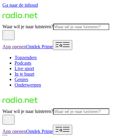
Ga naar de inhoud
Waar wil je naar luisteren?
App openen
Ontdek Prime
Topzenders
Podcasts
Live sport
In je buurt
Genres
Onderwerpen
Waar wil je naar luisteren?
App openen
Ontdek Prime