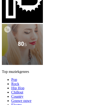
Top muziekgenres
Pop
Rock
Hip Hop
Chillout
Country
Gouwe ouwe
Electro