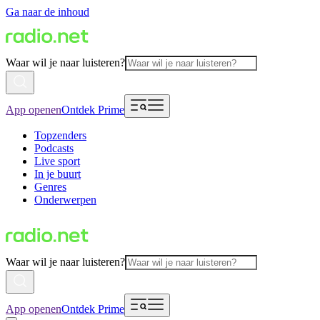
Ga naar de inhoud
Waar wil je naar luisteren?
App openen
Ontdek Prime
Topzenders
Podcasts
Live sport
In je buurt
Genres
Onderwerpen
Waar wil je naar luisteren?
App openen
Ontdek Prime