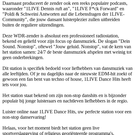
Daarnaast produceert de zender ook een reeks populaire podcasts,
waaronder "1LIVE Dennis ruft an", "1LIVE F*ck Forward" en
"Poldi & Schweini Antworten auf die Lebensfragen der 1LIVE-
Community", die jouw dansant luisterplezier zullen uitbreiden
buiten de reguliere uitzendingen.
Deze WDR-zender is absoluut een professioneel radiostation,
bekend en geliefd voor zijn focus op dansmuziek. De slogan "Dein
Sound. Nonstop", oftewel "Jouw geluid. Nonstop", vat de kern van
het station samen: 24/7 de beste dansmuziek afspelen met weinig tot
geen onderbrekingen.
Dit station is specifiek bedoeld voor liefhebbers van dansmuziek van
alle leeftijden. Of je nu dagelijks naar de nieuwste EDM-hit zoekt of
gewoon een fan bent van techno of house, 1LIVE Dance Hits heeft
iets voor jou.
Het station staat bekend om zijn non-stop danshits en is bijzonder
populair bij jonge luisteraars en nachtleven liefhebbers in de regio.
Luister online naar 1LIVE Dance Hits, uw perfecte station voor een
non-stop danservaring!
Helaas, voor het moment biedt het station geen live
sportverslaggeving of religieus georiënteerde programma's.