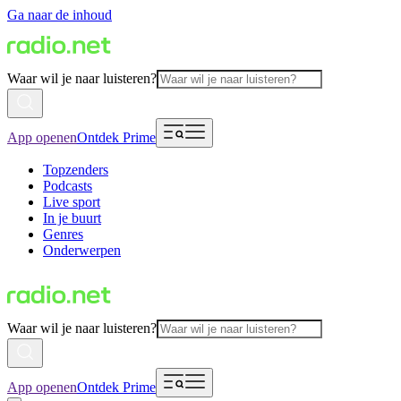
Ga naar de inhoud
Waar wil je naar luisteren?
App openen
Ontdek Prime
Topzenders
Podcasts
Live sport
In je buurt
Genres
Onderwerpen
Waar wil je naar luisteren?
App openen
Ontdek Prime