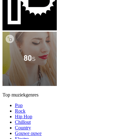
Top muziekgenres
Pop
Rock
Hip Hop
Chillout
Country
Gouwe ouwe
Electro