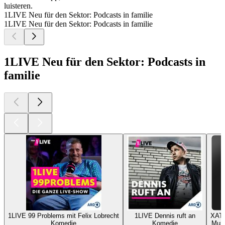
luisteren.
1LIVE Neu für den Sektor: Podcasts in familie
1LIVE Neu für den Sektor: Podcasts in familie
1LIVE Neu für den Sektor: Podcasts in
familie
1LIVE 99 Problems mit Felix Lobrecht
1LIVE Dennis ruft an
XATA
Komedie
Komedie
Muzi