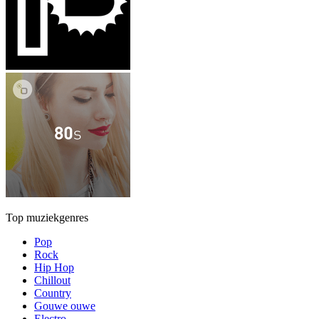
Top muziekgenres
Pop
Rock
Hip Hop
Chillout
Country
Gouwe ouwe
Electro