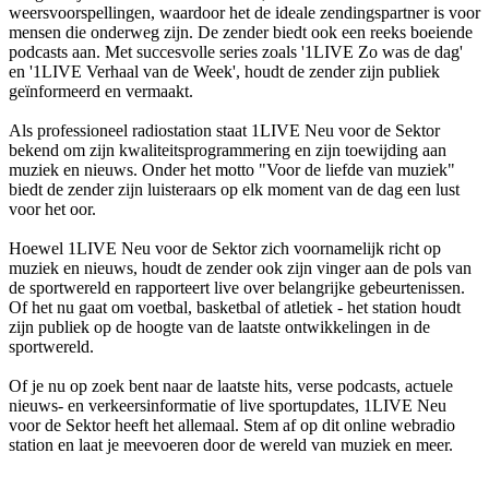
weersvoorspellingen, waardoor het de ideale zendingspartner is voor
mensen die onderweg zijn. De zender biedt ook een reeks boeiende
podcasts aan. Met succesvolle series zoals '1LIVE Zo was de dag'
en '1LIVE Verhaal van de Week', houdt de zender zijn publiek
geïnformeerd en vermaakt.
Als professioneel radiostation staat 1LIVE Neu voor de Sektor
bekend om zijn kwaliteitsprogrammering en zijn toewijding aan
muziek en nieuws. Onder het motto "Voor de liefde van muziek"
biedt de zender zijn luisteraars op elk moment van de dag een lust
voor het oor.
Hoewel 1LIVE Neu voor de Sektor zich voornamelijk richt op
muziek en nieuws, houdt de zender ook zijn vinger aan de pols van
de sportwereld en rapporteert live over belangrijke gebeurtenissen.
Of het nu gaat om voetbal, basketbal of atletiek - het station houdt
zijn publiek op de hoogte van de laatste ontwikkelingen in de
sportwereld.
Of je nu op zoek bent naar de laatste hits, verse podcasts, actuele
nieuws- en verkeersinformatie of live sportupdates, 1LIVE Neu
voor de Sektor heeft het allemaal. Stem af op dit online webradio
station en laat je meevoeren door de wereld van muziek en meer.
De website van het radiostation