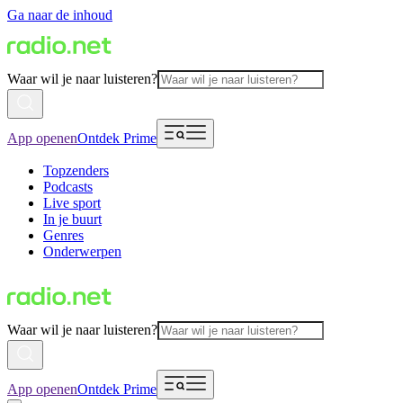
Ga naar de inhoud
Waar wil je naar luisteren?
App openen
Ontdek Prime
Topzenders
Podcasts
Live sport
In je buurt
Genres
Onderwerpen
Waar wil je naar luisteren?
App openen
Ontdek Prime