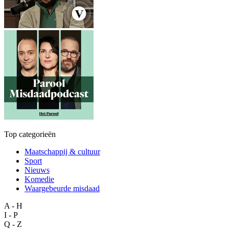
Top categorieën
Maatschappij & cultuur
Sport
Nieuws
Komedie
Waargebeurde misdaad
A - H
I - P
Q - Z