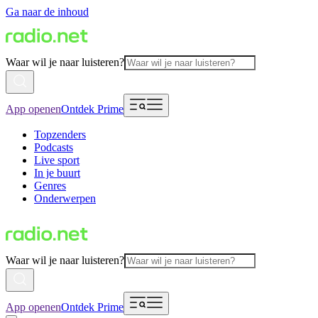
Ga naar de inhoud
Waar wil je naar luisteren?
App openen
Ontdek Prime
Topzenders
Podcasts
Live sport
In je buurt
Genres
Onderwerpen
Waar wil je naar luisteren?
App openen
Ontdek Prime