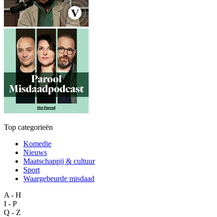
Top categorieën
Komedie
Nieuws
Maatschappij & cultuur
Sport
Waargebeurde misdaad
A - H
I - P
Q - Z