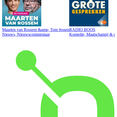
Maarten van Rossem &amp; Tom Jessen
RADIO BOOS
Nieuws, Nieuwscommentaar
Komedie, Maatschappij & cul