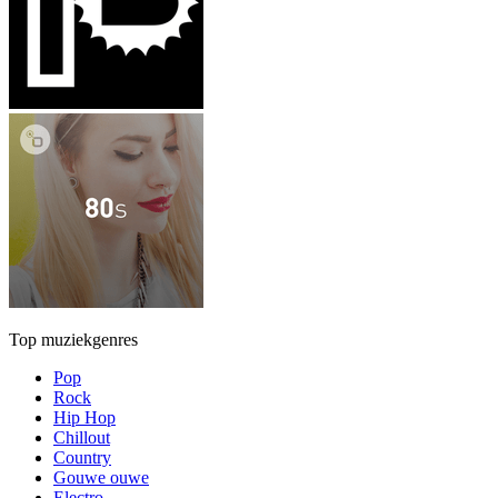
Top muziekgenres
Pop
Rock
Hip Hop
Chillout
Country
Gouwe ouwe
Electro