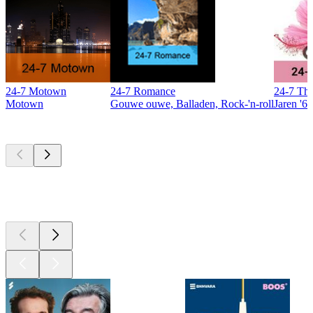
24-7 Motown
24-7 Romance
24-7 The
Motown
Gouwe ouwe, Balladen, Rock-'n-roll
Jaren '60
Top
podcasts
Top
podcasts
Top
podcasts