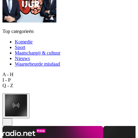
Top categorieën
Komedie
Sport
Maatschappij & cultuur
Nieuws
Waargebeurde misdaad
A - H
I - P
Q - Z