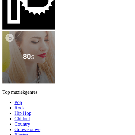
Top muziekgenres
Pop
Rock
Hip Hop
Chillout
Country
Gouwe ouwe
Electro