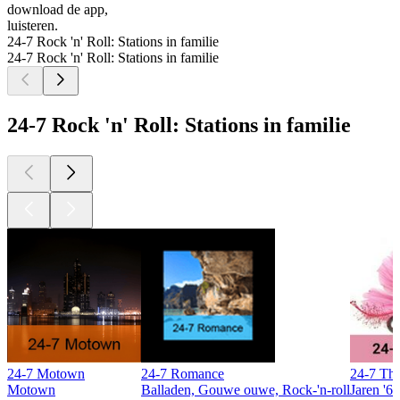
download de app,
luisteren.
24-7 Rock 'n' Roll: Stations in familie
24-7 Rock 'n' Roll: Stations in familie
24-7 Rock 'n' Roll: Stations in familie
24-7 Motown
24-7 Romance
24-7 The
Motown
Balladen, Gouwe ouwe, Rock-'n-roll
Jaren '60