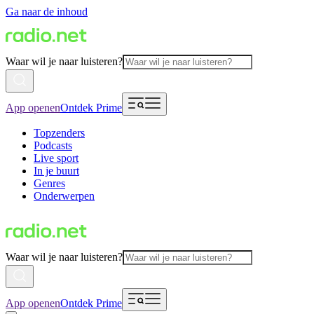
Ga naar de inhoud
Waar wil je naar luisteren?
App openen
Ontdek Prime
Topzenders
Podcasts
Live sport
In je buurt
Genres
Onderwerpen
Waar wil je naar luisteren?
App openen
Ontdek Prime