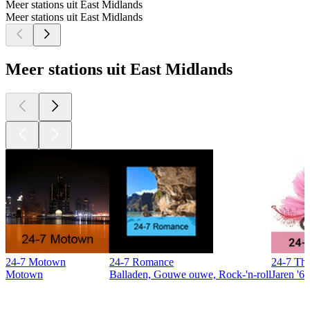
Meer stations uit East Midlands
Meer stations uit East Midlands
Meer stations uit East Midlands
24-7 Motown
24-7 Romance
24-7 The
Motown
Balladen, Gouwe ouwe, Rock-'n-roll
Jaren '60
Top
podcasts
Top
podcasts