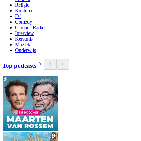
Religie
Kinderen
DJ
Comedy
Campus Radio
Interview
Kerstmis
Muziek
Onderwijs
Top podcasts