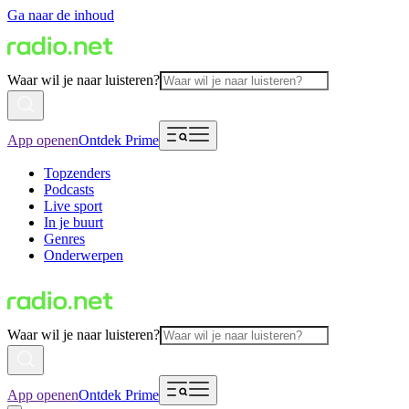
Ga naar de inhoud
Waar wil je naar luisteren?
App openen
Ontdek Prime
Topzenders
Podcasts
Live sport
In je buurt
Genres
Onderwerpen
Waar wil je naar luisteren?
App openen
Ontdek Prime