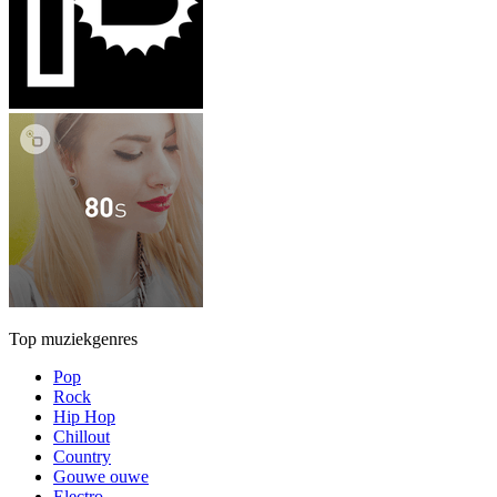
Top muziekgenres
Pop
Rock
Hip Hop
Chillout
Country
Gouwe ouwe
Electro