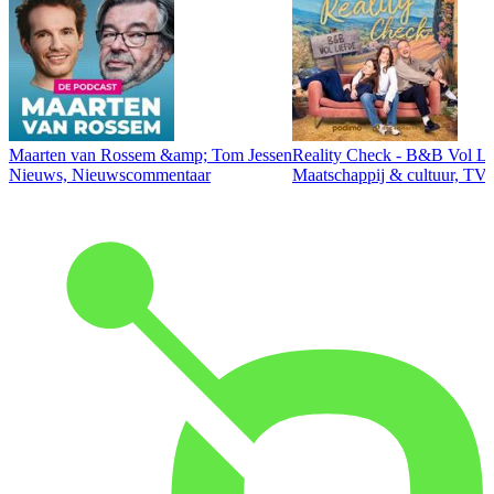
Maarten van Rossem &amp; Tom Jessen
Reality Check - B&B Vol Li
Nieuws, Nieuwscommentaar
Maatschappij & cultuur, TV 