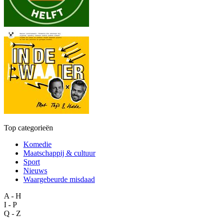
Top categorieën
Komedie
Maatschappij & cultuur
Sport
Nieuws
Waargebeurde misdaad
A - H
I - P
Q - Z