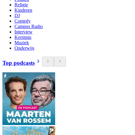
Religie
Kinderen
DJ
Comedy
Campus Radio
Interview
Kerstmis
Muziek
Onderwijs
Top podcasts