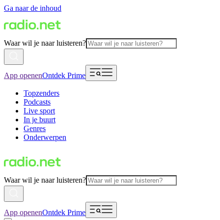
Ga naar de inhoud
Waar wil je naar luisteren?
App openen
Ontdek Prime
Topzenders
Podcasts
Live sport
In je buurt
Genres
Onderwerpen
Waar wil je naar luisteren?
App openen
Ontdek Prime