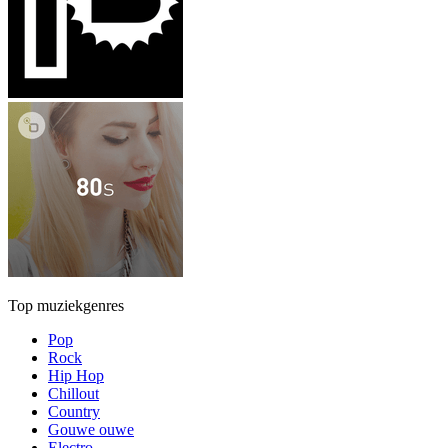
Top muziekgenres
Pop
Rock
Hip Hop
Chillout
Country
Gouwe ouwe
Electro