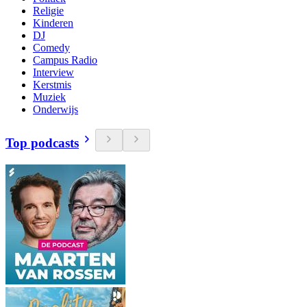
Religie
Kinderen
DJ
Comedy
Campus Radio
Interview
Kerstmis
Muziek
Onderwijs
Top podcasts