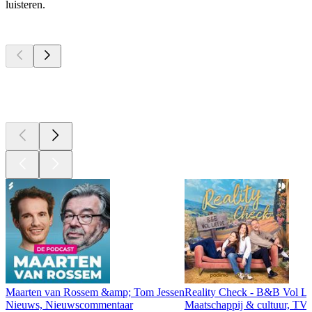
luisteren.
Top
podcasts
Top
podcasts
Top
podcasts
Maarten van Rossem &amp; Tom Jessen
Reality Check - B&B Vol Li
Nieuws, Nieuwscommentaar
Maatschappij & cultuur, TV 