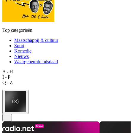
Top categorieën
Maatschappij & cultuur
Sport
Komedie
Nieuws
Waargebeurde misdaad
A - H
I - P
Q - Z