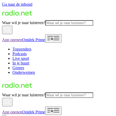
Ga naar de inhoud
Waar wil je naar luisteren?
App openen
Ontdek Prime
Topzenders
Podcasts
Live sport
In je buurt
Genres
Onderwerpen
Waar wil je naar luisteren?
App openen
Ontdek Prime