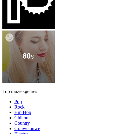
Top muziekgenres
Pop
Rock
Hip Hop
Chillout
Country
Gouwe ouwe
Electro