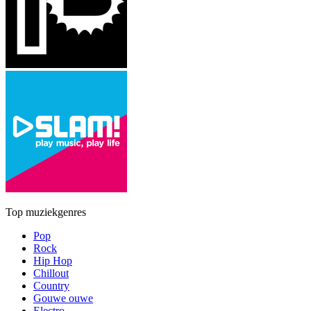
Top muziekgenres
Pop
Rock
Hip Hop
Chillout
Country
Gouwe ouwe
Electro