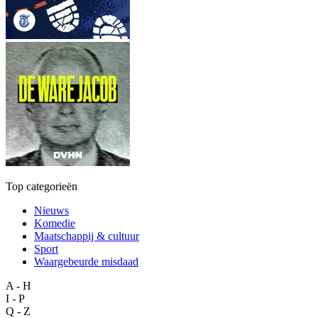
Top categorieën
Nieuws
Komedie
Maatschappij & cultuur
Sport
Waargebeurde misdaad
A - H
I - P
Q - Z