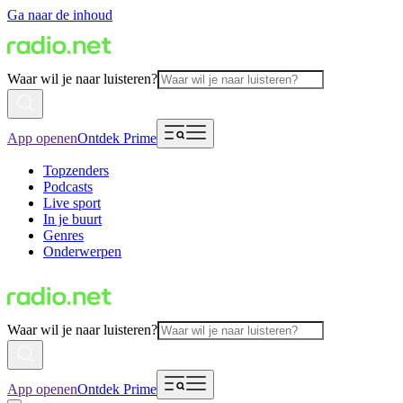
Ga naar de inhoud
Waar wil je naar luisteren?
App openen
Ontdek Prime
Topzenders
Podcasts
Live sport
In je buurt
Genres
Onderwerpen
Waar wil je naar luisteren?
App openen
Ontdek Prime