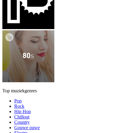
Top muziekgenres
Pop
Rock
Hip Hop
Chillout
Country
Gouwe ouwe
Electro