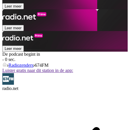
Leer meer
Leer meer
Leer meer
De podcast begint in
- 0 sec.
Radiozenders
674FM
Luister gratis naar dit station in de app:
radio.net