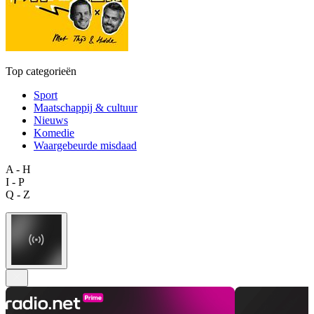
Top categorieën
Sport
Maatschappij & cultuur
Nieuws
Komedie
Waargebeurde misdaad
A - H
I - P
Q - Z