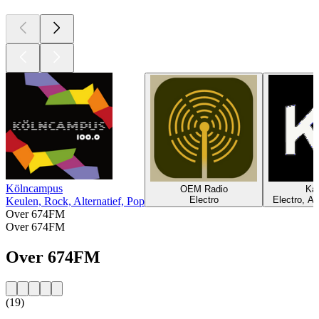
Kölncampus
OEM Radio
Ka
Electro
Electro, Al
Keulen, Rock, Alternatief, Pop
Over 674FM
Over 674FM
Over 674FM
(19)