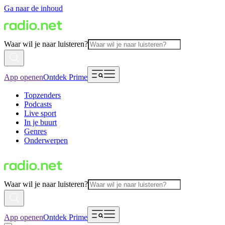
Ga naar de inhoud
Waar wil je naar luisteren?
App openen
Ontdek Prime
Topzenders
Podcasts
Live sport
In je buurt
Genres
Onderwerpen
Waar wil je naar luisteren?
App openen
Ontdek Prime