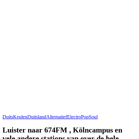
Duits
Keulen
Duitsland
Alternatief
Electro
Pop
Soul
Luister naar 674FM , Kölncampus en
vele andere stations van over de hele