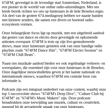
674FM, gevestigd in de levendige stad Amsterdam, Nederland, is
een pionier in de wereld van online radio-uitzendingen. Met ons
brede bereik richten we ons op luisteraars in de hele Benelux-regio.
Als deel van de grotere 674-mediagroep hebben we naaste banden
met kleinere zenders, die samen een divers en boeiend radio-
ecosysteem vormen.
Onze belangrijkste focus ligt op muziek, met een uitgebreid aanbod
dat genres van dance en electro door gevestigde en opkomende
artiesten overspant. 674FM is trots op zijn live-gemodereerde
shows, maar onze luisteraars genieten ook van onze handige radio
playlists zoals "674FM Dance Hits", "674FM Electro Session" en
"674FM Chill Beats".
Naast ons muzikale aanbod bieden we ook regelmatige verkeers- en
weerupdates, die essentieel zijn voor onze luisteraars in de Benelux.
Onze dagelijkse nieuwsbulletins geven je het laatste nationale en
internationale nieuws, waardoor 674FM een centrale bron van
informatie is.
Podcasts zijn een integraal onderdeel van onze content, waarbij onze
top 3 succesvolste shows "674FM's Deep Dive", "Culture Club bij
674FM" en "674FM's Music Makers" zijn. Deze podcasts
benadrukken onze toewijding aan muziek, cultuur en creativiteit,
passend bij de gevarieerde smaak van onze luisteraars.