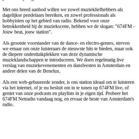
Met ons breed aanbod willen we zowel muziekliefhebbers als
dagelijkse pendelaars bereiken, en zowel professionals als
hobbyisten op het gebied van radio. Bekend voor onze
betrokkenheid bij de muziekscene, hebben we de slogan: "674FM -
Jouw beat, jouw station".
Als grootste voorstander van de dance- en electro-genres, streven
we ernaar om onze luisteraars de nieuwste hits te bieden, maar ook
de diepere onderduikplekken van deze dynamische
muzieklandschappen te introduceren. We doen regelmatig live
verslag van muziekevenementen en dansfeesten in Amsterdam en
andere delen van de Benelux.
Als een web-gebaseerde zender, is ons station ideaal om te luisteren
via het internet, of je nu besluit om in te tunen op 674FM live, of
geniet van onze podcasts en playlists in je eigen tijd. Probeer het
674FM Netradio vandaag nog, en ervaar de beste van Amsterdam's
radio.
De website van het radiostation