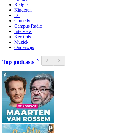
Religie
Kinderen
DJ
Comedy
Campus Radio
Interview
Kerstmis
Muziek
Onderwijs
Top podcasts