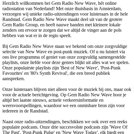
Herzlich willkommen bei Gem Radio New Wave, hét online
radiostation van Nederland! Met onze thuisbasis in Amsterdam,
verzorgen wij unieke radio-uitzendingen voor luisteraars in de hele
Randstad. Gem Radio New Wave maakt deel uit van de grotere
Gem Radio Group, en heeft nauwe banden met kleinere lokale
zenders om ervoor te zorgen dat we altijd de vinger aan de pols
hebben van wat er in de regio speelt.
Bij Gem Radio New Wave staan we bekend om onze zorgvuldige
selectie van New Wave en post-punk muziek. Of u nu luistert via
ons live programma of geniet van onze zorgvuldig samengestelde
playlists, onze liefde voor deze genres blijkt uit alles wat we spelen.
Onze populairste playlists zijn 'Best of New Wave', 'Post-Punk
Favourites' en '80's Synth Revival', die een breed publiek
aanspreken.
Onze luisteraars blijven niet alleen voor de muziek bij ons, maar ook
voor de actuele berichtgeving. Op Gem Radio New Wave hoor je
altijd het laatste nieuws, actuele verkeersinformatie en
weersvoorspellingen, waardoor we een onmisbare bron zijn voor
iedereen in de Randstad.
Naast onze radio-uitzendingen, beschikken we ook over een reeks
populaire podcasts. Onze drie succesvolste podcasts zijn 'Wave Of
The Past', 'Post-Punk Pulse' en 'New Wave Today', elk biedt een