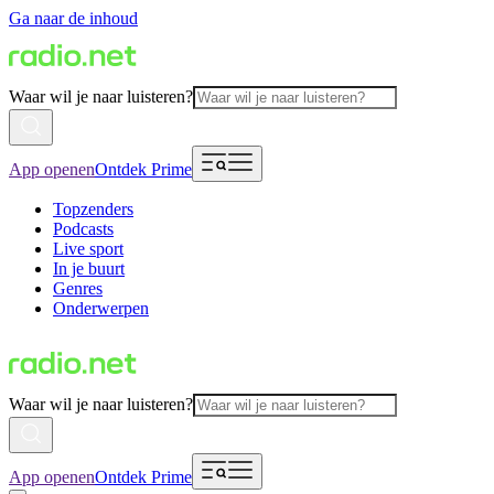
Ga naar de inhoud
Waar wil je naar luisteren?
App openen
Ontdek Prime
Topzenders
Podcasts
Live sport
In je buurt
Genres
Onderwerpen
Waar wil je naar luisteren?
App openen
Ontdek Prime