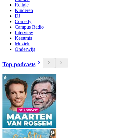
Religie
Kinderen
DJ
Comedy
Campus Radio
Interview
Kerstmis
Muziek
Onderwijs
Top podcasts