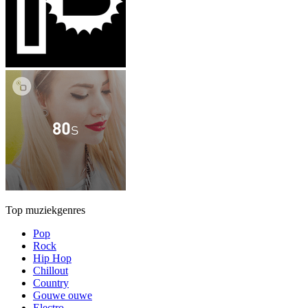
Top muziekgenres
Pop
Rock
Hip Hop
Chillout
Country
Gouwe ouwe
Electro