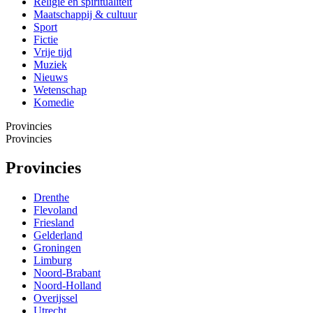
Religie en spiritualiteit
Maatschappij & cultuur
Sport
Fictie
Vrije tijd
Muziek
Nieuws
Wetenschap
Komedie
Provincies
Provincies
Provincies
Drenthe
Flevoland
Friesland
Gelderland
Groningen
Limburg
Noord-Brabant
Noord-Holland
Overijssel
Utrecht