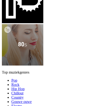
Top muziekgenres
Pop
Rock
Hip Hop
Chillout
Country
Gouwe ouwe
Electro