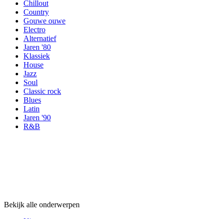
Chillout
Country
Gouwe ouwe
Electro
Alternatief
Jaren '80
Klassiek
House
Jazz
Soul
Classic rock
Blues
Latin
Jaren '90
R&B
Onderwerpen
Onderwerpen
Onderwerpen
Bekijk alle onderwerpen