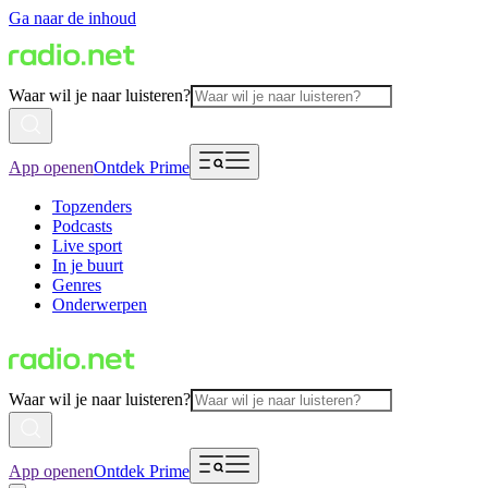
Ga naar de inhoud
Waar wil je naar luisteren?
App openen
Ontdek Prime
Topzenders
Podcasts
Live sport
In je buurt
Genres
Onderwerpen
Waar wil je naar luisteren?
App openen
Ontdek Prime