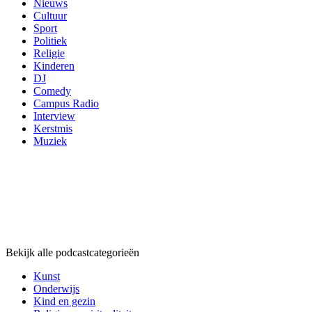
Nieuws
Cultuur
Sport
Politiek
Religie
Kinderen
DJ
Comedy
Campus Radio
Interview
Kerstmis
Muziek
Podcast
categorieën
Podcast
categorieën
Podcast
categorieën
Bekijk alle podcastcategorieën
Kunst
Onderwijs
Kind en gezin