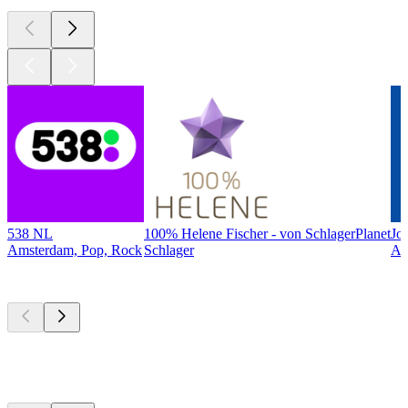
538 NL
100% Helene Fischer - von SchlagerPlanet
Jo
Amsterdam, Pop, Rock
Schlager
Am
Top
podcasts
Top
podcasts
Top
podcasts