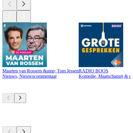
Maarten van Rossem &amp; Tom Jessen
RADIO BOOS
Nieuws, Nieuwscommentaar
Komedie, Maatschappij & cul
Momenteel
populair
Momenteel
populair
Momenteel
populair