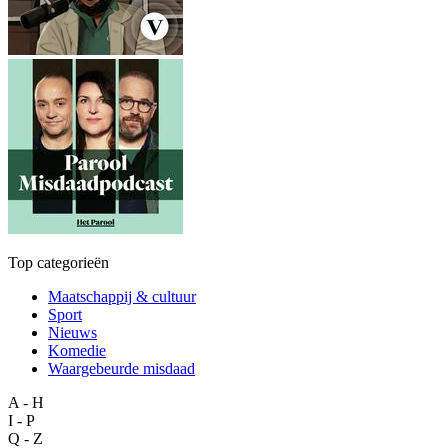
Top categorieën
Maatschappij & cultuur
Sport
Nieuws
Komedie
Waargebeurde misdaad
A - H
I - P
Q - Z