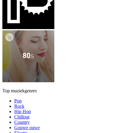
Top muziekgenres
Pop
Rock
Hip Hop
Chillout
Country
Gouwe ouwe
Electro