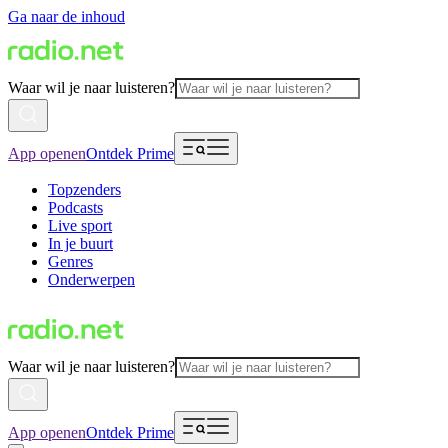
Ga naar de inhoud
Waar wil je naar luisteren?
App openen
Ontdek Prime
Topzenders
Podcasts
Live sport
In je buurt
Genres
Onderwerpen
Waar wil je naar luisteren?
App openen
Ontdek Prime