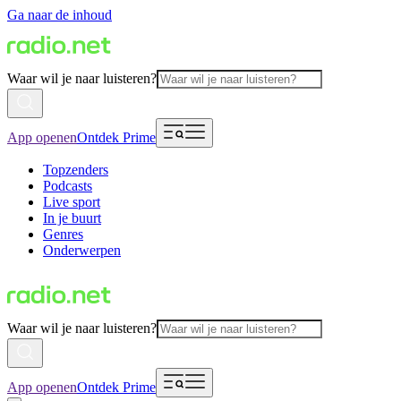
Ga naar de inhoud
Waar wil je naar luisteren?
App openen
Ontdek Prime
Topzenders
Podcasts
Live sport
In je buurt
Genres
Onderwerpen
Waar wil je naar luisteren?
App openen
Ontdek Prime