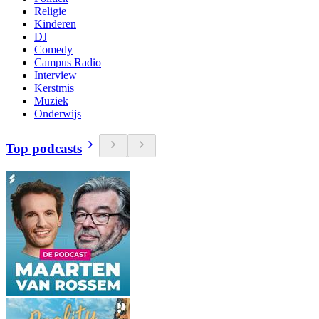
Religie
Kinderen
DJ
Comedy
Campus Radio
Interview
Kerstmis
Muziek
Onderwijs
Top podcasts