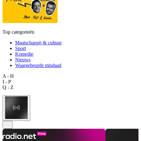
Top categorieën
Maatschappij & cultuur
Sport
Komedie
Nieuws
Waargebeurde misdaad
A - H
I - P
Q - Z