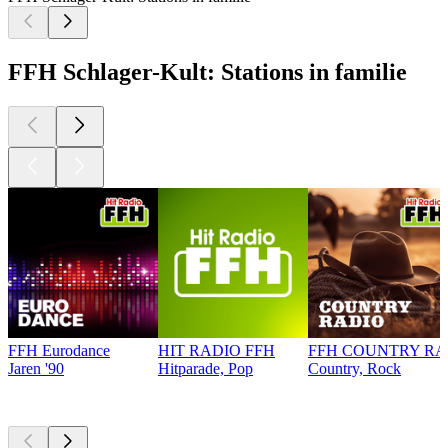
FFH Schlager-Kult: Stations in familie
FFH Eurodance
HIT RADIO FFH
FFH COUNTRY RA
Jaren '90
Hitparade, Pop
Country, Rock
Top
podcasts
Top
podcasts