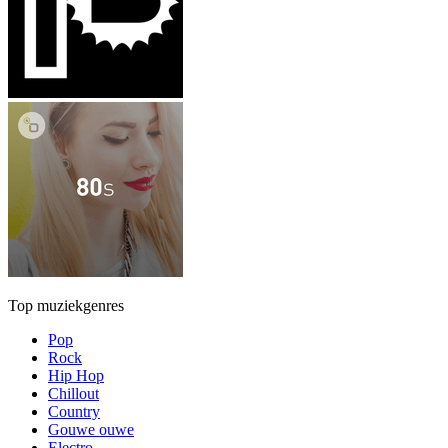
Top muziekgenres
Pop
Rock
Hip Hop
Chillout
Country
Gouwe ouwe
Electro