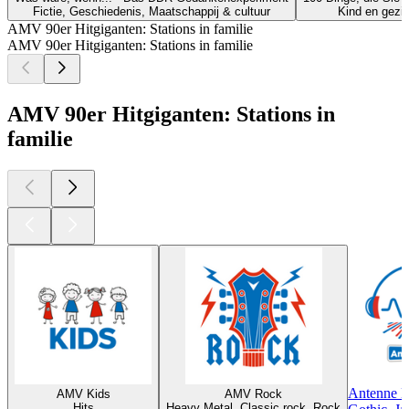
Fictie, Geschiedenis, Maatschappij & cultuur
Kind en gezin
AMV 90er Hitgiganten: Stations in familie
AMV 90er Hitgiganten: Stations in familie
AMV 90er Hitgiganten: Stations in
familie
Antenne 
AMV Kids
AMV Rock
Hits
Heavy Metal, Classic rock, Rock