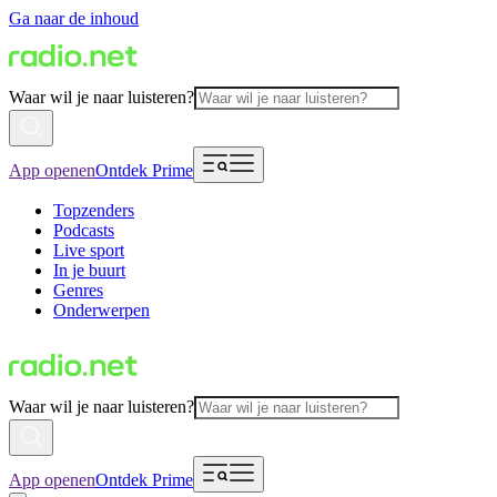
Ga naar de inhoud
Waar wil je naar luisteren?
App openen
Ontdek Prime
Topzenders
Podcasts
Live sport
In je buurt
Genres
Onderwerpen
Waar wil je naar luisteren?
App openen
Ontdek Prime