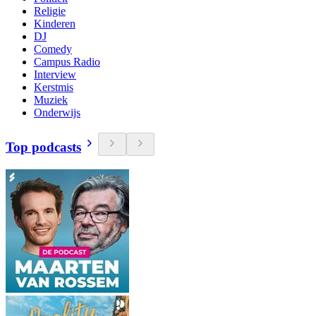
Religie
Kinderen
DJ
Comedy
Campus Radio
Interview
Kerstmis
Muziek
Onderwijs
Top podcasts