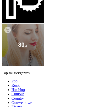
Top muziekgenres
Pop
Rock
Hip Hop
Chillout
Country
Gouwe ouwe
Electro