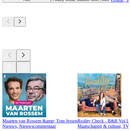
Gothic, Ja
Top
podcasts
Top
podcasts
Top
podcasts
Maarten van Rossem &amp; Tom Jessen
Reality Check - B&B Vol Li
Nieuws, Nieuwscommentaar
Maatschappij & cultuur, TV 