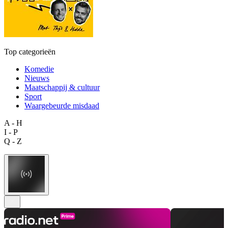
Top categorieën
Komedie
Nieuws
Maatschappij & cultuur
Sport
Waargebeurde misdaad
A - H
I - P
Q - Z