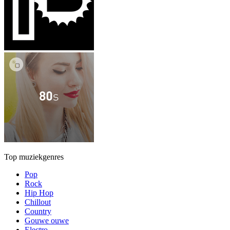
Top muziekgenres
Pop
Rock
Hip Hop
Chillout
Country
Gouwe ouwe
Electro