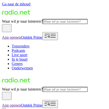
Ga naar de inhoud
Waar wil je naar luisteren?
App openen
Ontdek Prime
Topzenders
Podcasts
Live sport
In je buurt
Genres
Onderwerpen
Waar wil je naar luisteren?
App openen
Ontdek Prime