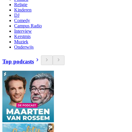
Religie
Kinderen
DJ
Comedy
Campus Radio
Interview
Kerstmis
Muziek
Onderwijs
Top podcasts