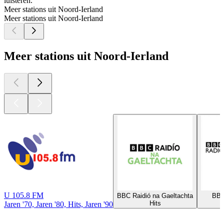
luisteren.
Meer stations uit Noord-Ierland
Meer stations uit Noord-Ierland
Meer stations uit Noord-Ierland
U 105.8 FM
BBC Raidió na Gaeltachta
BBC
Hits
Jaren '70, Jaren '80, Hits, Jaren '90
Top
podcasts