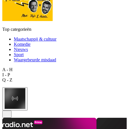
Top categorieën
Maatschappij & cultuur
Komedie
Nieuws
Sport
Waargebeurde misdaad
A - H
I - P
Q - Z