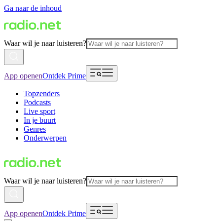
Ga naar de inhoud
Waar wil je naar luisteren?
App openen
Ontdek Prime
Topzenders
Podcasts
Live sport
In je buurt
Genres
Onderwerpen
Waar wil je naar luisteren?
App openen
Ontdek Prime