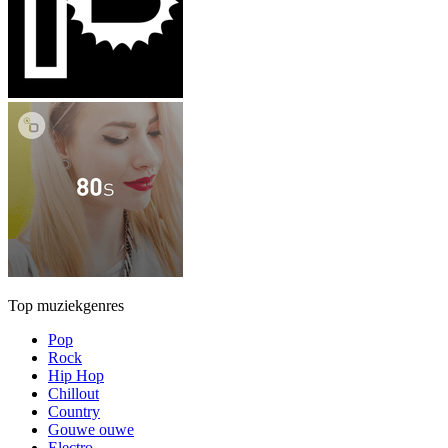
Top muziekgenres
Pop
Rock
Hip Hop
Chillout
Country
Gouwe ouwe
Electro