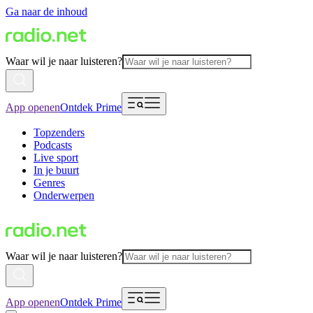
Ga naar de inhoud
Waar wil je naar luisteren?
App openen
Ontdek Prime
Topzenders
Podcasts
Live sport
In je buurt
Genres
Onderwerpen
Waar wil je naar luisteren?
App openen
Ontdek Prime