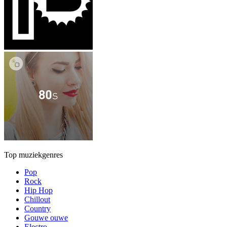
Top muziekgenres
Pop
Rock
Hip Hop
Chillout
Country
Gouwe ouwe
Electro