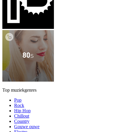
Top muziekgenres
Pop
Rock
Hip Hop
Chillout
Country
Gouwe ouwe
Electro