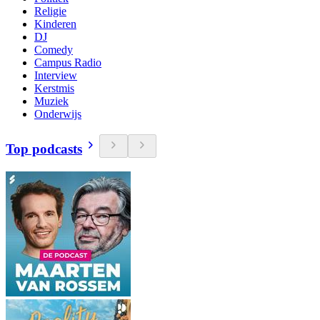
Religie
Kinderen
DJ
Comedy
Campus Radio
Interview
Kerstmis
Muziek
Onderwijs
Top podcasts