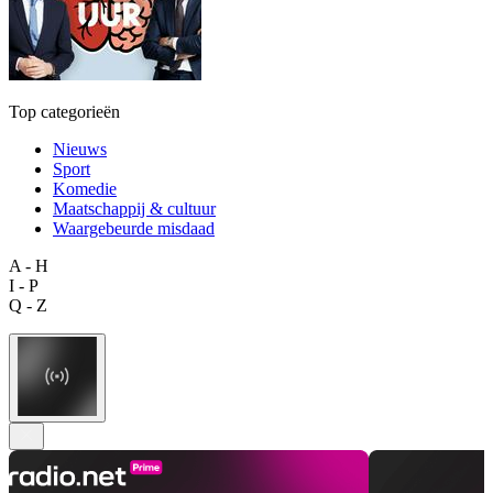
Top categorieën
Nieuws
Sport
Komedie
Maatschappij & cultuur
Waargebeurde misdaad
A - H
I - P
Q - Z