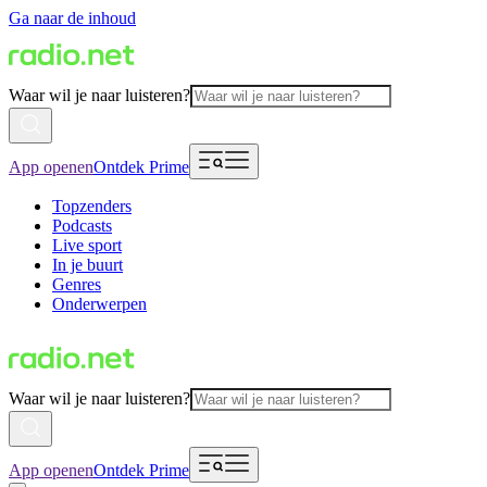
Ga naar de inhoud
Waar wil je naar luisteren?
App openen
Ontdek Prime
Topzenders
Podcasts
Live sport
In je buurt
Genres
Onderwerpen
Waar wil je naar luisteren?
App openen
Ontdek Prime