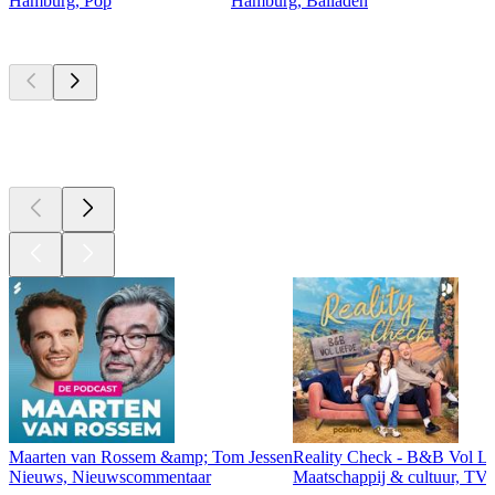
Hamburg, Pop
Hamburg, Balladen
Top
podcasts
Top
podcasts
Top
podcasts
Maarten van Rossem &amp; Tom Jessen
Reality Check - B&B Vol Li
Nieuws, Nieuwscommentaar
Maatschappij & cultuur, TV 