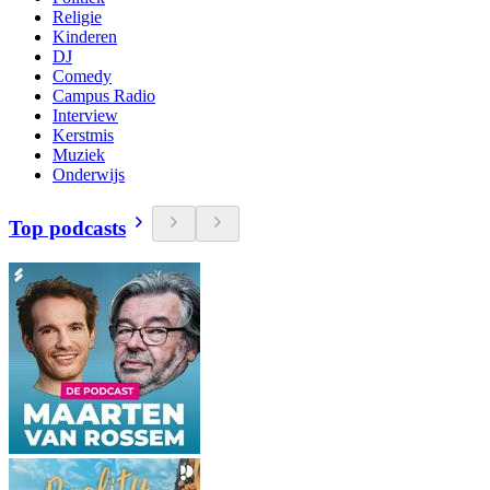
Religie
Kinderen
DJ
Comedy
Campus Radio
Interview
Kerstmis
Muziek
Onderwijs
Top podcasts