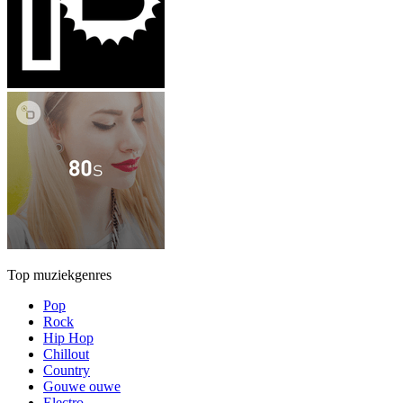
Top muziekgenres
Pop
Rock
Hip Hop
Chillout
Country
Gouwe ouwe
Electro