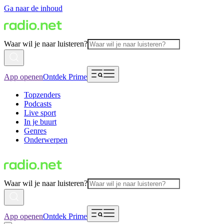
Ga naar de inhoud
Waar wil je naar luisteren?
App openen
Ontdek Prime
Topzenders
Podcasts
Live sport
In je buurt
Genres
Onderwerpen
Waar wil je naar luisteren?
App openen
Ontdek Prime