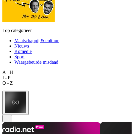
Top categorieën
Maatschappij & cultuur
Nieuws
Komedie
Sport
Waargebeurde misdaad
A - H
I - P
Q - Z