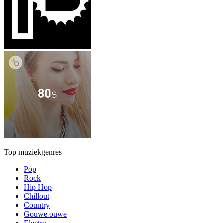
Top muziekgenres
Pop
Rock
Hip Hop
Chillout
Country
Gouwe ouwe
Electro