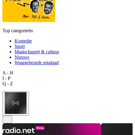
Top categorieën
Komedie
Sport
Maatschappij & cultuur
Nieuws
Waargebeurde misdaad
A - H
I - P
Q - Z