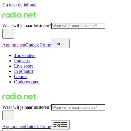
Ga naar de inhoud
Waar wil je naar luisteren?
App openen
Ontdek Prime
Topzenders
Podcasts
Live sport
In je buurt
Genres
Onderwerpen
Waar wil je naar luisteren?
App openen
Ontdek Prime