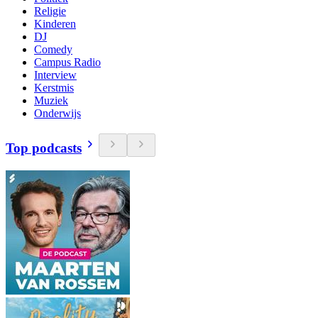
Religie
Kinderen
DJ
Comedy
Campus Radio
Interview
Kerstmis
Muziek
Onderwijs
Top podcasts