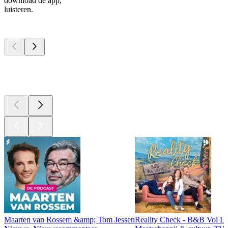
download de app,
luisteren.
Top
podcasts
Top
podcasts
Top
podcasts
Maarten van Rossem &amp; Tom Jessen
Reality Check - B&B Vol Li