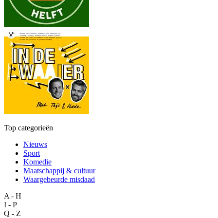
Top categorieën
Nieuws
Sport
Komedie
Maatschappij & cultuur
Waargebeurde misdaad
A - H
I - P
Q - Z