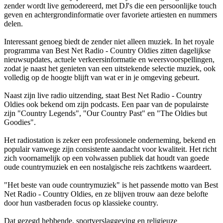
zender wordt live gemodereerd, met DJ's die een persoonlijke touch
geven en achtergrondinformatie over favoriete artiesten en nummers
delen.
Interessant genoeg biedt de zender niet alleen muziek. In het royale
programma van Best Net Radio - Country Oldies zitten dagelijkse
nieuwsupdates, actuele verkeersinformatie en weersvoorspellingen,
zodat je naast het genieten van een uitstekende selectie muziek, ook
volledig op de hoogte blijft van wat er in je omgeving gebeurt.
Naast zijn live radio uitzending, staat Best Net Radio - Country
Oldies ook bekend om zijn podcasts. Een paar van de populairste
zijn "Country Legends", "Our Country Past" en "The Oldies but
Goodies".
Het radiostation is zeker een professionele onderneming, bekend en
populair vanwege zijn consistente aandacht voor kwaliteit. Het richt
zich voornamelijk op een volwassen publiek dat houdt van goede
oude countrymuziek en een nostalgische reis zachtkens waardeert.
"Het beste van oude countrymuziek" is het passende motto van Best
Net Radio - Country Oldies, en ze blijven trouw aan deze belofte
door hun vastberaden focus op klassieke country.
Dat gezegd hebbende, sportverslaggeving en religieuze