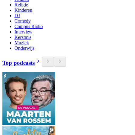
Religie
Kinderen
DJ
Comedy
Campus Radio
Interview
Kerstmis
Muziek
Onderwijs
Top podcasts