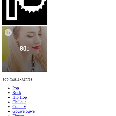
Top muziekgenres
Pop
Rock
Hip Hop
Chillout
Country
Gouwe ouwe
Electro