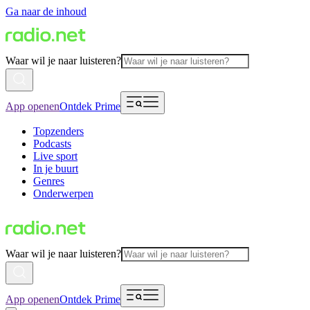
Ga naar de inhoud
Waar wil je naar luisteren?
App openen
Ontdek Prime
Topzenders
Podcasts
Live sport
In je buurt
Genres
Onderwerpen
Waar wil je naar luisteren?
App openen
Ontdek Prime