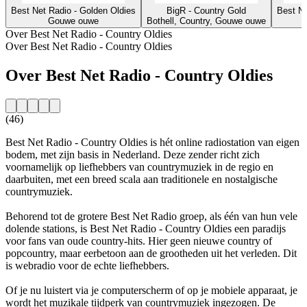
Best Net Radio - Golden Oldies
BigR - Country Gold
Best Ne
Gouwe ouwe
Bothell, Country, Gouwe ouwe
Over Best Net Radio - Country Oldies
Over Best Net Radio - Country Oldies
Over Best Net Radio - Country Oldies
(46)
Best Net Radio - Country Oldies is hét online radiostation van eigen
bodem, met zijn basis in Nederland. Deze zender richt zich
voornamelijk op liefhebbers van countrymuziek in de regio en
daarbuiten, met een breed scala aan traditionele en nostalgische
countrymuziek.
Behorend tot de grotere Best Net Radio groep, als één van hun vele
dolende stations, is Best Net Radio - Country Oldies een paradijs
voor fans van oude country-hits. Hier geen nieuwe country of
popcountry, maar eerbetoon aan de grootheden uit het verleden. Dit
is webradio voor de echte liefhebbers.
Of je nu luistert via je computerscherm of op je mobiele apparaat, je
wordt het muzikale tijdperk van countrymuziek ingezogen. De