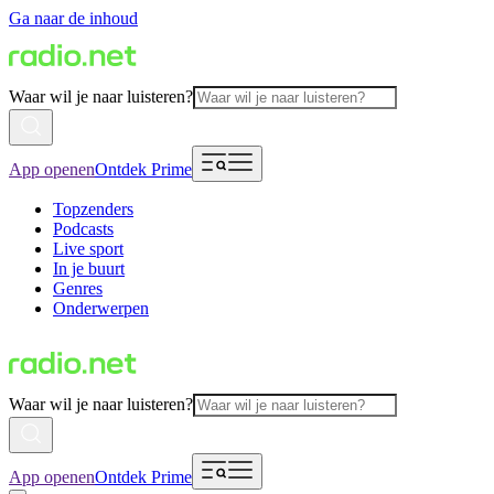
Ga naar de inhoud
Waar wil je naar luisteren?
App openen
Ontdek Prime
Topzenders
Podcasts
Live sport
In je buurt
Genres
Onderwerpen
Waar wil je naar luisteren?
App openen
Ontdek Prime