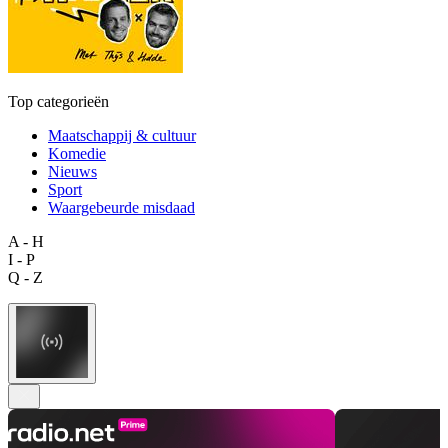
Top categorieën
Maatschappij & cultuur
Komedie
Nieuws
Sport
Waargebeurde misdaad
A - H
I - P
Q - Z