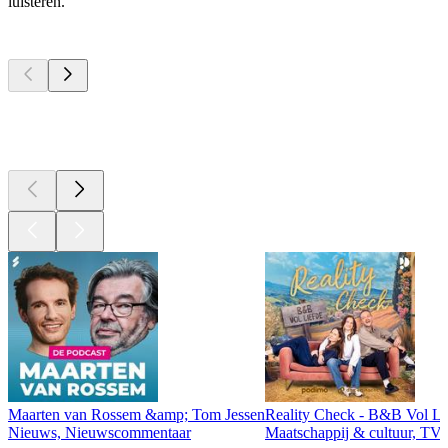
luisteren.
Top
podcasts
Top
podcasts
Top
podcasts
Maarten van Rossem &amp; Tom Jessen
Reality Check - B&B Vol Li
Nieuws, Nieuwscommentaar
Maatschappij & cultuur, TV 