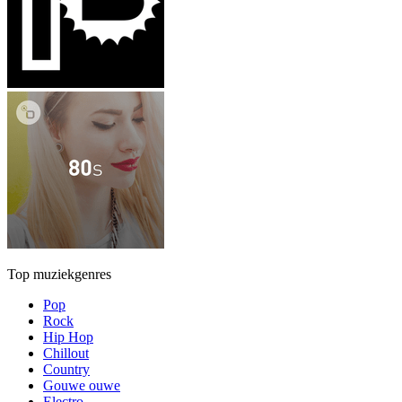
Top muziekgenres
Pop
Rock
Hip Hop
Chillout
Country
Gouwe ouwe
Electro