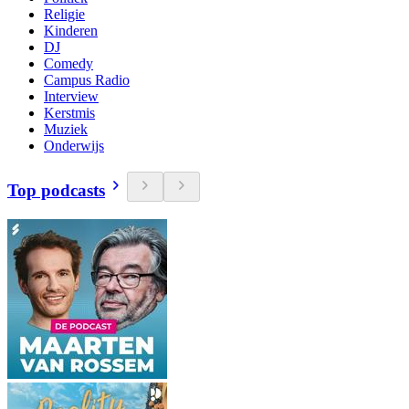
Religie
Kinderen
DJ
Comedy
Campus Radio
Interview
Kerstmis
Muziek
Onderwijs
Top podcasts