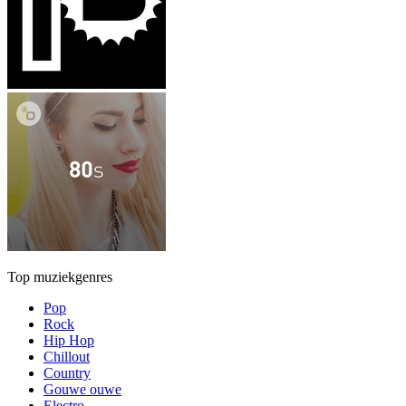
Top muziekgenres
Pop
Rock
Hip Hop
Chillout
Country
Gouwe ouwe
Electro