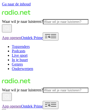
Ga naar de inhoud
Waar wil je naar luisteren?
App openen
Ontdek Prime
Topzenders
Podcasts
Live sport
In je buurt
Genres
Onderwerpen
Waar wil je naar luisteren?
App openen
Ontdek Prime