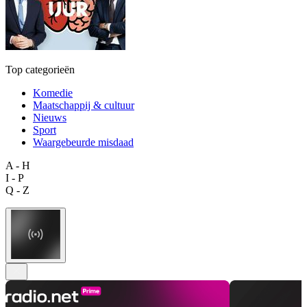
Top categorieën
Komedie
Maatschappij & cultuur
Nieuws
Sport
Waargebeurde misdaad
A - H
I - P
Q - Z