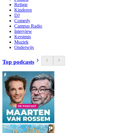
Religie
Kinderen
DJ
Comedy
Campus Radio
Interview
Kerstmis
Muziek
Onderwijs
Top podcasts