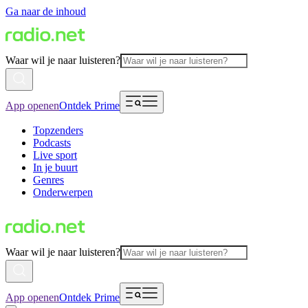
Ga naar de inhoud
Waar wil je naar luisteren?
App openen
Ontdek Prime
Topzenders
Podcasts
Live sport
In je buurt
Genres
Onderwerpen
Waar wil je naar luisteren?
App openen
Ontdek Prime