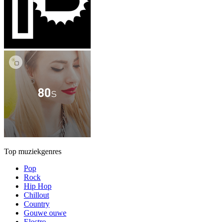
Top muziekgenres
Pop
Rock
Hip Hop
Chillout
Country
Gouwe ouwe
Electro