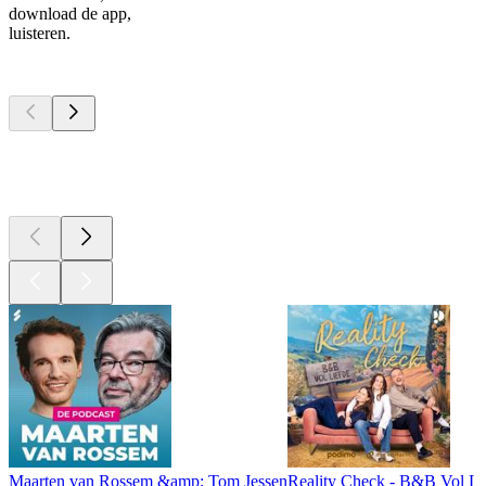
download de app,
luisteren.
Top
podcasts
Top
podcasts
Top
podcasts
Maarten van Rossem &amp; Tom Jessen
Reality Check - B&B Vol Li