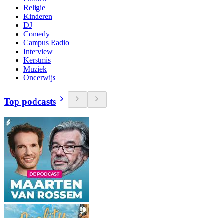
Religie
Kinderen
DJ
Comedy
Campus Radio
Interview
Kerstmis
Muziek
Onderwijs
Top podcasts