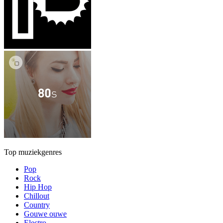
Top muziekgenres
Pop
Rock
Hip Hop
Chillout
Country
Gouwe ouwe
Electro