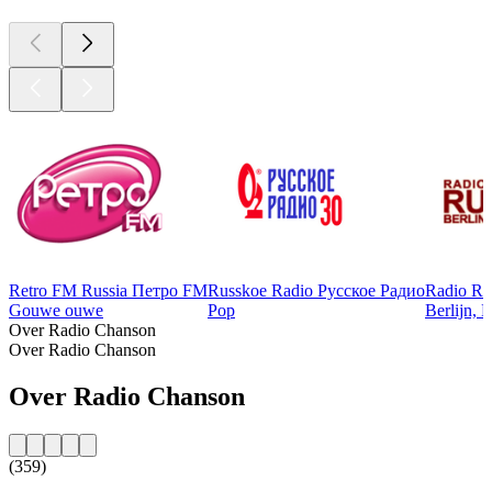
Retro FM Russia Петро FM
Russkoe Radio Русское Радио
Radio Rus
Gouwe ouwe
Pop
Berlijn, 
Over Radio Chanson
Over Radio Chanson
Over Radio Chanson
(359)