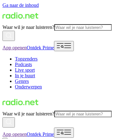
Ga naar de inhoud
Waar wil je naar luisteren?
App openen
Ontdek Prime
Topzenders
Podcasts
Live sport
In je buurt
Genres
Onderwerpen
Waar wil je naar luisteren?
App openen
Ontdek Prime