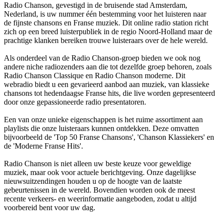
Radio Chanson, gevestigd in de bruisende stad Amsterdam,
Nederland, is uw nummer één bestemming voor het luisteren naar
de fijnste chansons en Franse muziek. Dit online radio station richt
zich op een breed luisterpubliek in de regio Noord-Holland maar de
prachtige klanken bereiken trouwe luisteraars over de hele wereld.
Als onderdeel van de Radio Chanson-groep bieden we ook nog
andere niche radiozenders aan die tot dezelfde groep behoren, zoals
Radio Chanson Classique en Radio Chanson moderne. Dit
webradio biedt u een gevarieerd aanbod aan muziek, van klassieke
chansons tot hedendaagse Franse hits, die live worden gepresenteerd
door onze gepassioneerde radio presentatoren.
Een van onze unieke eigenschappen is het ruime assortiment aan
playlists die onze luisteraars kunnen ontdekken. Deze omvatten
bijvoorbeeld de 'Top 50 Franse Chansons', 'Chanson Klassiekers' en
de 'Moderne Franse Hits'.
Radio Chanson is niet alleen uw beste keuze voor geweldige
muziek, maar ook voor actuele berichtgeving. Onze dagelijkse
nieuwsuitzendingen houden u op de hoogte van de laatste
gebeurtenissen in de wereld. Bovendien worden ook de meest
recente verkeers- en weerinformatie aangeboden, zodat u altijd
voorbereid bent voor uw dag.