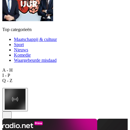
Top categorieën
Maatschappij & cultuur
Sport
Nieuws
Komedie
Waargebeurde misdaad
A - H
I - P
Q - Z