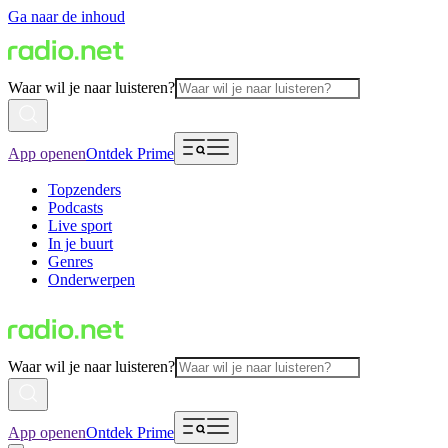
Ga naar de inhoud
Waar wil je naar luisteren?
App openen
Ontdek Prime
Topzenders
Podcasts
Live sport
In je buurt
Genres
Onderwerpen
Waar wil je naar luisteren?
App openen
Ontdek Prime