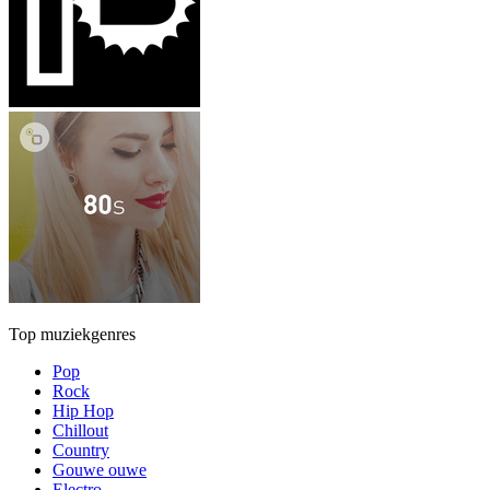
Top muziekgenres
Pop
Rock
Hip Hop
Chillout
Country
Gouwe ouwe
Electro