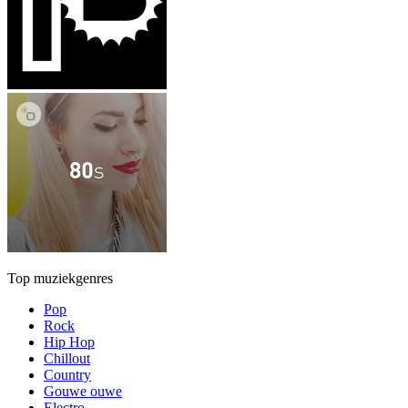
Top muziekgenres
Pop
Rock
Hip Hop
Chillout
Country
Gouwe ouwe
Electro