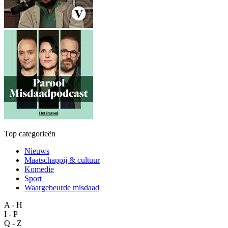
Top categorieën
Nieuws
Maatschappij & cultuur
Komedie
Sport
Waargebeurde misdaad
A - H
I - P
Q - Z