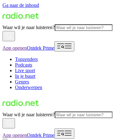
Ga naar de inhoud
Waar wil je naar luisteren?
App openen
Ontdek Prime
Topzenders
Podcasts
Live sport
In je buurt
Genres
Onderwerpen
Waar wil je naar luisteren?
App openen
Ontdek Prime