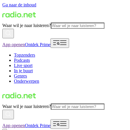
Ga naar de inhoud
Waar wil je naar luisteren?
App openen
Ontdek Prime
Topzenders
Podcasts
Live sport
In je buurt
Genres
Onderwerpen
Waar wil je naar luisteren?
App openen
Ontdek Prime