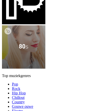
Top muziekgenres
Pop
Rock
Hip Hop
Chillout
Country
Gouwe ouwe
Electro