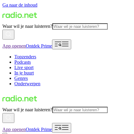
Ga naar de inhoud
Waar wil je naar luisteren?
App openen
Ontdek Prime
Topzenders
Podcasts
Live sport
In je buurt
Genres
Onderwerpen
Waar wil je naar luisteren?
App openen
Ontdek Prime