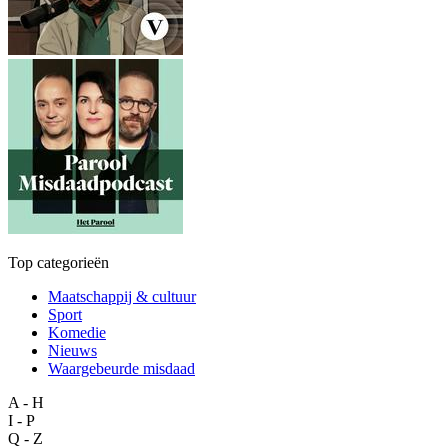
Top categorieën
Maatschappij & cultuur
Sport
Komedie
Nieuws
Waargebeurde misdaad
A - H
I - P
Q - Z