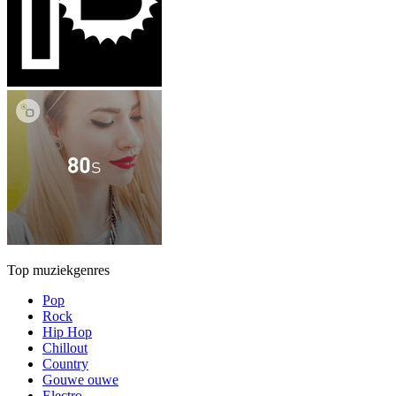
Top muziekgenres
Pop
Rock
Hip Hop
Chillout
Country
Gouwe ouwe
Electro