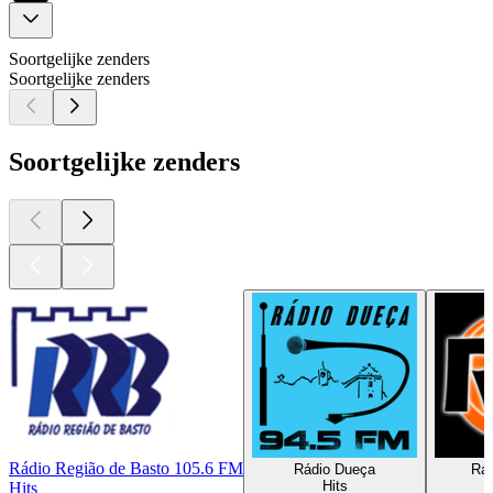
Soortgelijke zenders
Soortgelijke zenders
Soortgelijke zenders
Rádio Região de Basto 105.6 FM
Rádio Dueça
Rád
Hits
Hits