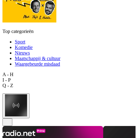
Top categorieën
Sport
Komedie
Nieuws
Maatschappij & cultuur
Waargebeurde misdaad
A - H
I - P
Q - Z