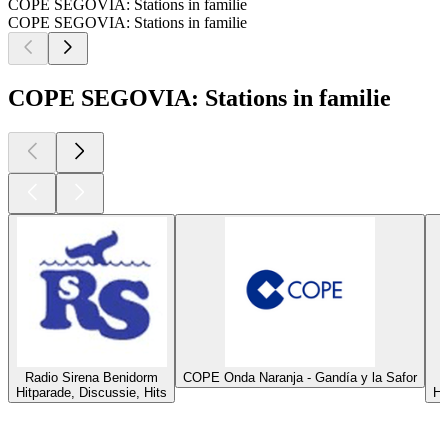
COPE SEGOVIA: Stations in familie
COPE SEGOVIA: Stations in familie
COPE SEGOVIA: Stations in familie
Radio Sirena Benidorm
COPE Onda Naranja - Gandía y la Safor
Hitparade, Discussie, Hits
Hi
Top
podcasts
Top
podcasts