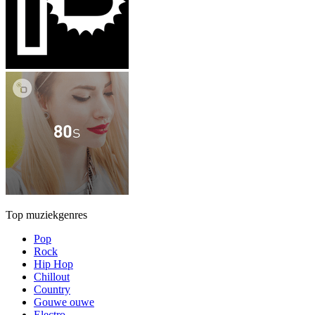
Top muziekgenres
Pop
Rock
Hip Hop
Chillout
Country
Gouwe ouwe
Electro