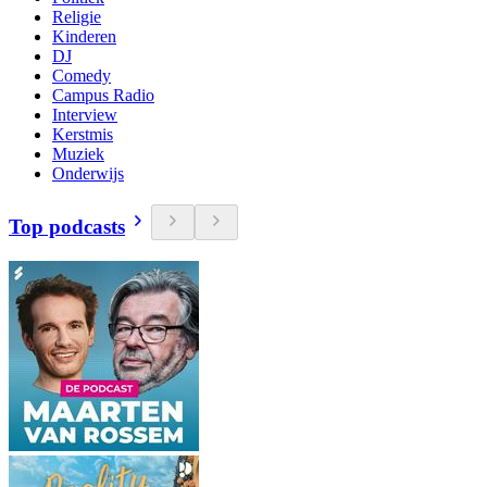
Religie
Kinderen
DJ
Comedy
Campus Radio
Interview
Kerstmis
Muziek
Onderwijs
Top podcasts