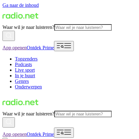
Ga naar de inhoud
Waar wil je naar luisteren?
App openen
Ontdek Prime
Topzenders
Podcasts
Live sport
In je buurt
Genres
Onderwerpen
Waar wil je naar luisteren?
App openen
Ontdek Prime