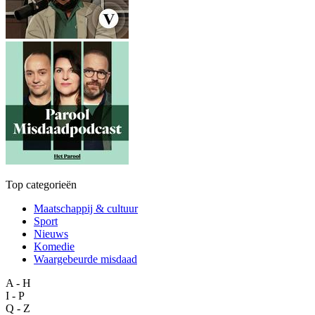
Top categorieën
Maatschappij & cultuur
Sport
Nieuws
Komedie
Waargebeurde misdaad
A - H
I - P
Q - Z