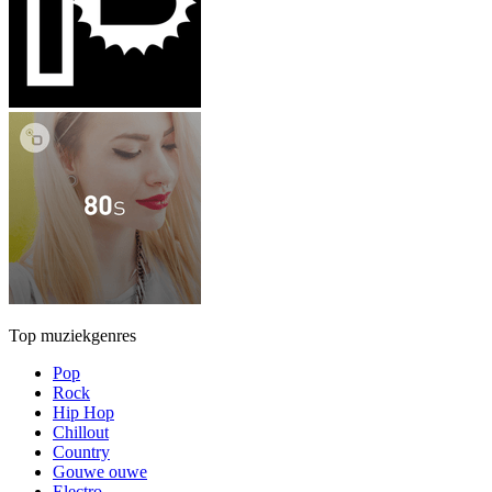
Top muziekgenres
Pop
Rock
Hip Hop
Chillout
Country
Gouwe ouwe
Electro