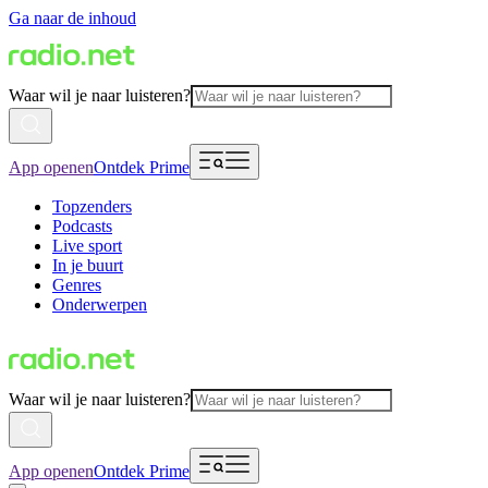
Ga naar de inhoud
Waar wil je naar luisteren?
App openen
Ontdek Prime
Topzenders
Podcasts
Live sport
In je buurt
Genres
Onderwerpen
Waar wil je naar luisteren?
App openen
Ontdek Prime