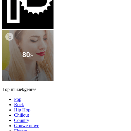
Top muziekgenres
Pop
Rock
Hip Hop
Chillout
Country
Gouwe ouwe
Electro