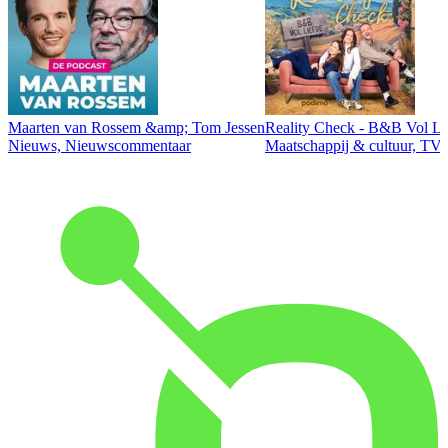
Maarten van Rossem &amp; Tom Jessen
Reality Check - B&B Vol Li
Nieuws, Nieuwscommentaar
Maatschappij & cultuur, TV 