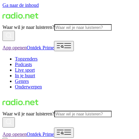
Ga naar de inhoud
Waar wil je naar luisteren?
App openen
Ontdek Prime
Topzenders
Podcasts
Live sport
In je buurt
Genres
Onderwerpen
Waar wil je naar luisteren?
App openen
Ontdek Prime