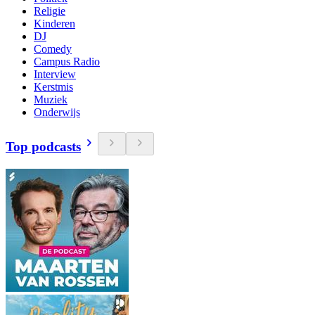
Religie
Kinderen
DJ
Comedy
Campus Radio
Interview
Kerstmis
Muziek
Onderwijs
Top podcasts