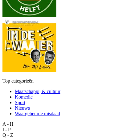
Top categorieën
Maatschappij & cultuur
Komedie
Sport
Nieuws
Waargebeurde misdaad
A - H
I - P
Q - Z